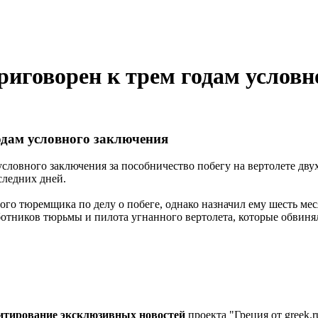
иговорен к трем годам условн
дам условного заключения
словного заключения за пособничество побегу на вертолете дв
следних дней.
ого тюремщика по делу о побеге, однако назначил ему шесть ме
отников тюрьмы и пилота угнанного вертолета, которые обвинял
цитирование эксклюзивных новостей
проекта "Греция от greek.r