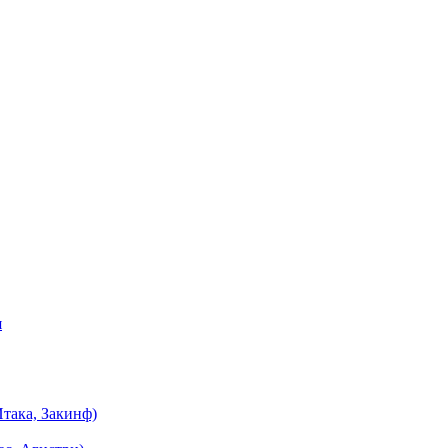
я
така, Закинф)