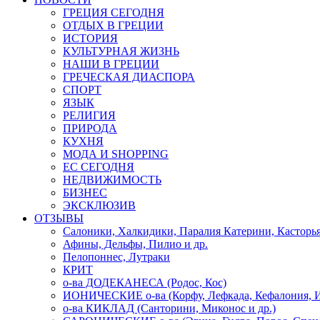
ГРЕЦИЯ СЕГОДНЯ
ОТДЫХ В ГРЕЦИИ
ИСТОРИЯ
КУЛЬТУРНАЯ ЖИЗНЬ
НАШИ В ГРЕЦИИ
ГРЕЧЕСКАЯ ДИАСПОРА
СПОРТ
ЯЗЫК
РЕЛИГИЯ
ПРИРОДА
КУХНЯ
МОДА И SHOPPING
ЕС СЕГОДНЯ
НЕДВИЖИМОСТЬ
БИЗНЕС
ЭКСКЛЮЗИВ
ОТЗЫВЫ
Салоники, Халкидики, Паралия Катерини, Касторь
Афины, Дельфы, Пилио и др.
Пелопоннес, Лутраки
КРИТ
о-ва ДОДЕКАНЕСА (Родос, Кос)
ИОНИЧЕСКИЕ о-ва (Корфу, Лефкада, Кефалония, И
о-ва КИКЛАД (Санторини, Миконос и др.)