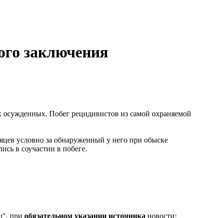
ого заключения
ух осужденных. Побег рецидивистов из самой охраняемой
сяцев условно за обнаруженный у него при обыске
ись в соучастии в побеге.
u", при
обязательном указании источника
новости: