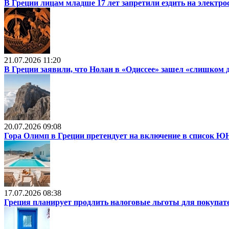
В Греции лицам младше 17 лет запретили ездить на электр
21.07.2026 11:20
В Греции заявили, что Нолан в «Одиссее» зашел «слишком 
20.07.2026 09:08
Гора Олимп в Греции претендует на включение в список
17.07.2026 08:38
Греция планирует продлить налоговые льготы для покупат