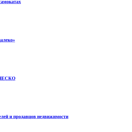
осамокатах
далеко»
 ЮНЕСКО
елей и продавцов недвижимости