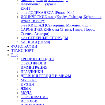
Пелопоннес, Лутраки
КРИТ
о-ва ДОДЕКАНЕСА (Родос, Кос)
ИОНИЧЕСКИЕ о-ва (Корфу, Лефкада, Кефалония,
Итака, Закинф)
о-ва КИКЛАД (Санторини, Миконос и др.)
САРОНИЧЕСКИЕ о-ва (Эгина, Гидра, Порос,
Спецес, Агистри)
о-ва СЕВЕРНЫЕ СПОРАДЫ
о-в ЭВИЯ (Эвбея)
ФОТОГРАФИИ
ТРАНСПОРТ
Еще
ГРЕЦИЯ СЕГОДНЯ
ОБРАЗ ЖИЗНИ
ИММИГРАЦИЯ
ПРАЗДНИКИ
ДРЕВНЯЯ ГРЕЦИЯ И МИФЫ
МУЗЫКА
КУХНЯ
ЯЗЫК
МОДА
ОБРАЗОВАНИЕ
ИСТОРИЯ