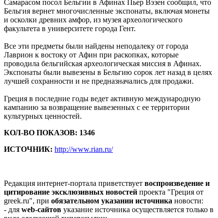
Самарасом посол Бельгии в Афинах Пьер Вэзен сообщил, что
Бельгия вернет многочисленные экспонаты, включая монеты
и осколки древних амфор, из музея археологического
факультета в университете города Гент.
Все эти предметы были найдены неподалеку от города
Лаврион к востоку от Афин при раскопках, которые
проводила бельгийская археологическая миссия в Афинах.
Экспонаты были вывезены в Бельгию сорок лет назад в целях
лучшей сохранности и не предназначались для продажи.
Греция в последние годы ведет активную международную
кампанию за возвращение вывезенных с ее территории
культурных ценностей.
КОЛ-ВО ПОКАЗОВ: 1346
ИСТОЧНИК:
http://www.rian.ru/
Редакция интернет-портала приветствует
воспроизведение и
цитирование эксклюзивных новостей
проекта "Греция от
greek.ru", при
обязательном указании источника
новости:
- для
web-сайтов
указание источника осуществляется только в