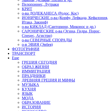
Пелопоннес, Лутраки
КРИТ
о-ва ДОДЕКАНЕСА (Родос, Кос)
ИОНИЧЕСКИЕ о-ва (Корфу, Лефкада, Кефалония,
Итака, Закинф)
о-ва КИКЛАД (Санторини, Миконос и др.)
САРОНИЧЕСКИЕ о-ва (Эгина, Гидра, Порос,
Спецес, Агистри)
о-ва СЕВЕРНЫЕ СПОРАДЫ
о-в ЭВИЯ (Эвбея)
ФОТОГРАФИИ
ТРАНСПОРТ
Еще
ГРЕЦИЯ СЕГОДНЯ
ОБРАЗ ЖИЗНИ
ИММИГРАЦИЯ
ПРАЗДНИКИ
ДРЕВНЯЯ ГРЕЦИЯ И МИФЫ
МУЗЫКА
КУХНЯ
ЯЗЫК
МОДА
ОБРАЗОВАНИЕ
ИСТОРИЯ