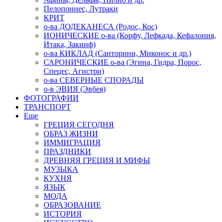
Пелопоннес, Лутраки
КРИТ
о-ва ДОДЕКАНЕСА (Родос, Кос)
ИОНИЧЕСКИЕ о-ва (Корфу, Лефкада, Кефалония,
Итака, Закинф)
о-ва КИКЛАД (Санторини, Миконос и др.)
САРОНИЧЕСКИЕ о-ва (Эгина, Гидра, Порос,
Спецес, Агистри)
о-ва СЕВЕРНЫЕ СПОРАДЫ
о-в ЭВИЯ (Эвбея)
ФОТОГРАФИИ
ТРАНСПОРТ
Еще
ГРЕЦИЯ СЕГОДНЯ
ОБРАЗ ЖИЗНИ
ИММИГРАЦИЯ
ПРАЗДНИКИ
ДРЕВНЯЯ ГРЕЦИЯ И МИФЫ
МУЗЫКА
КУХНЯ
ЯЗЫК
МОДА
ОБРАЗОВАНИЕ
ИСТОРИЯ