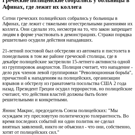
Греческие полицейские собрались у больницы в
Афинах, где лежит их коллега
Сотни греческих полицейских собрались у больницы в
Афинах, где лежит с тяжелыми огнестрельными ранениями их
коллега. Они сделали это, несмотря на то, что закон запрещает
людям в форме участвовать в демонстрациях. Стражи порядка
решительно осудили действия нападавших.
21-летний постовой был обстрелян из автомата и пистолета в
понедельник в том же районе греческой столицы, где в
декабре полицейские застрелили 15-летнего активиста одной
из группировок анархистов. Полиция считает, что нападение -
дело рук членов левой группировки "Революционная борьба",
причастной к нападениям на полицейских, организации
взрывов и обстрелу из гранатомета посольства США 2 года
назад. Президент Греции осудил террористов, но полицейские
считают, что действия властей должны быть более
решительными и конкретными.
Яннис Макрис, председатель Союза полицейских: "Мы
осуждаем эту пресловутую политическую толерантность. Во
время последних событий ни один политик не сделал
внятных заявлений, никто не объяснил - что они, собственно,
хотят от полицейских сил."