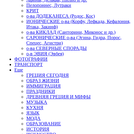
Пелопоннес, Лутраки
КРИТ
о-ва ДОДЕКАНЕСА (Родос, Кос)
ИОНИЧЕСКИЕ о-ва (Корфу, Лефкада, Кефалония,
Итака, Закинф)
о-ва КИКЛАД (Санторини, Миконос и др.)
САРОНИЧЕСКИЕ о-ва (Эгина, Гидра, Порос,
Спецес, Агистри)
о-ва СЕВЕРНЫЕ СПОРАДЫ
о-в ЭВИЯ (Эвбея)
ФОТОГРАФИИ
ТРАНСПОРТ
Еще
ГРЕЦИЯ СЕГОДНЯ
ОБРАЗ ЖИЗНИ
ИММИГРАЦИЯ
ПРАЗДНИКИ
ДРЕВНЯЯ ГРЕЦИЯ И МИФЫ
МУЗЫКА
КУХНЯ
ЯЗЫК
МОДА
ОБРАЗОВАНИЕ
ИСТОРИЯ