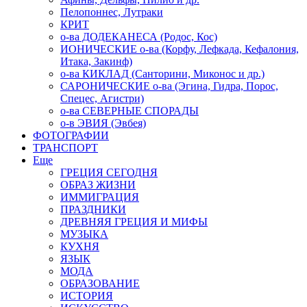
Пелопоннес, Лутраки
КРИТ
о-ва ДОДЕКАНЕСА (Родос, Кос)
ИОНИЧЕСКИЕ о-ва (Корфу, Лефкада, Кефалония,
Итака, Закинф)
о-ва КИКЛАД (Санторини, Миконос и др.)
САРОНИЧЕСКИЕ о-ва (Эгина, Гидра, Порос,
Спецес, Агистри)
о-ва СЕВЕРНЫЕ СПОРАДЫ
о-в ЭВИЯ (Эвбея)
ФОТОГРАФИИ
ТРАНСПОРТ
Еще
ГРЕЦИЯ СЕГОДНЯ
ОБРАЗ ЖИЗНИ
ИММИГРАЦИЯ
ПРАЗДНИКИ
ДРЕВНЯЯ ГРЕЦИЯ И МИФЫ
МУЗЫКА
КУХНЯ
ЯЗЫК
МОДА
ОБРАЗОВАНИЕ
ИСТОРИЯ