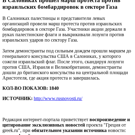
В Салониках прошел марш протеста против
израильских бомбардировок в секторе Газа
В Салониках палестинцы и представители левых
организаций провели марш протеста против израильских
бомбардировок в секторе Газа. Участники акции держали в
руках палестинские флаги и выкрикивали лозунги против
израильских ударов по сектору Газа.
Затем демонстранты под сильным дождем прошли маршем до
генерального консульства США в Салониках, у которого
сожгли израильский флаг. После этого, скандируя лозунги
против США, Израиля и Великобритании, демонстранты
дошли до британского консульства на центральной площади
Аристотеля, где акция протеста и завершилась.
КОЛ-ВО ПОКАЗОВ: 1840
ИСТОЧНИК:
http://www.rusnovosti.ru/
Редакция интернет-портала приветствует
воспроизведение и
цитирование эксклюзивных новостей
проекта "Греция от
greek.ru", при
обязательном указании источника
новости: