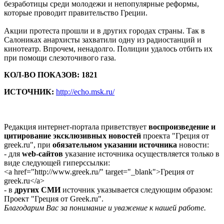
безработицы среди молодежи и непопулярные реформы,
которые проводит правительство Греции.
Акции протеста прошли и в других городах страны. Так в
Салониках анархисты захватили одну из радиостанций и
кинотеатр. Впрочем, ненадолго. Полиции удалось отбить их
при помощи слезоточивого газа.
КОЛ-ВО ПОКАЗОВ: 1821
ИСТОЧНИК:
http://echo.msk.ru/
Редакция интернет-портала приветствует
воспроизведение и
цитирование эксклюзивных новостей
проекта "Греция от
greek.ru", при
обязательном указании источника
новости:
- для
web-сайтов
указание источника осуществляется только в
виде следующей гиперссылки:
<a href="http://www.greek.ru/" target="_blank">Греция от
greek.ru</a>
- в
других СМИ
источник указывается следующим образом:
Проект "Греция от Greek.ru".
Благодарим Вас за понимание и уважение к нашей работе.