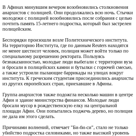
В Афинах минувшим вечером возобновились столкновения
анархистов с полицией. Они продолжались всю ночь. Стычки
молодежи с полицией возобновились после собрания с целью
почтить память 15-летнего подростка, который был застрелен
полицейским.
Беспорядки произошли возле Политехнического института.
На территорию Института, где по данным Reuters находятся
не менее шестисот человек, полиция может войти только по
специальному разрешению ректората. Пользуясь
безнаказанностью, молодые люди выбегали с территории вуза
и бросали в полицейских камни и бутылки с горючей смесью,
а также устроили пылающие баррикады на улицах вокруг
института. К греческим студентам присоединились анархисты
из других европейских стран, приехавшие в Афины.
Группа анархистов также подожгла несколько машин в центре
Афин и здание министерства финансов. Молодые люди
бросали мусор в рождественскую елку на центральной
площади Афин. Они попытались поджечь дерево, но полиция
не дала им этого сделать.
Причинами волнений, отмечает "Би-би-си", стало не только
убийство подростка силовиками, но также высокий уровень