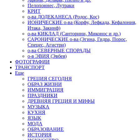
Пелопоннес, Лутраки
КРИТ
о-ва ДОДЕКАНЕСА (Родос, Кос)
ИОНИЧЕСКИЕ о-ва (Корфу, Лефкада, Кефалония,
Итака, Закинф)
о-ва КИКЛАД (Санторини, Миконос и др.)
САРОНИЧЕСКИЕ о-ва (Эгина, Гидра, Порос,
Спецес, Агистри)
о-ва СЕВЕРНЫЕ СПОРАДЫ
о-в ЭВИЯ (Эвбея)
ФОТОГРАФИИ
ТРАНСПОРТ
Еще
ГРЕЦИЯ СЕГОДНЯ
ОБРАЗ ЖИЗНИ
ИММИГРАЦИЯ
ПРАЗДНИКИ
ДРЕВНЯЯ ГРЕЦИЯ И МИФЫ
МУЗЫКА
КУХНЯ
ЯЗЫК
МОДА
ОБРАЗОВАНИЕ
ИСТОРИЯ