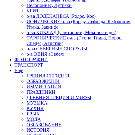
Пелопоннес, Лутраки
КРИТ
о-ва ДОДЕКАНЕСА (Родос, Кос)
ИОНИЧЕСКИЕ о-ва (Корфу, Лефкада, Кефалония,
Итака, Закинф)
о-ва КИКЛАД (Санторини, Миконос и др.)
САРОНИЧЕСКИЕ о-ва (Эгина, Гидра, Порос,
Спецес, Агистри)
о-ва СЕВЕРНЫЕ СПОРАДЫ
о-в ЭВИЯ (Эвбея)
ФОТОГРАФИИ
ТРАНСПОРТ
Еще
ГРЕЦИЯ СЕГОДНЯ
ОБРАЗ ЖИЗНИ
ИММИГРАЦИЯ
ПРАЗДНИКИ
ДРЕВНЯЯ ГРЕЦИЯ И МИФЫ
МУЗЫКА
КУХНЯ
ЯЗЫК
МОДА
ОБРАЗОВАНИЕ
ИСТОРИЯ