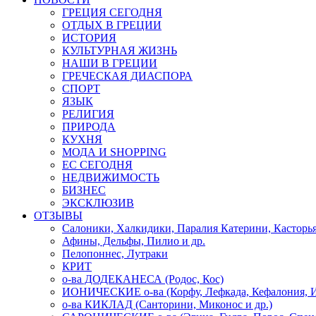
ГРЕЦИЯ СЕГОДНЯ
ОТДЫХ В ГРЕЦИИ
ИСТОРИЯ
КУЛЬТУРНАЯ ЖИЗНЬ
НАШИ В ГРЕЦИИ
ГРЕЧЕСКАЯ ДИАСПОРА
СПОРТ
ЯЗЫК
РЕЛИГИЯ
ПРИРОДА
КУХНЯ
МОДА И SHOPPING
ЕС СЕГОДНЯ
НЕДВИЖИМОСТЬ
БИЗНЕС
ЭКСКЛЮЗИВ
ОТЗЫВЫ
Салоники, Халкидики, Паралия Катерини, Касторь
Афины, Дельфы, Пилио и др.
Пелопоннес, Лутраки
КРИТ
о-ва ДОДЕКАНЕСА (Родос, Кос)
ИОНИЧЕСКИЕ о-ва (Корфу, Лефкада, Кефалония, И
о-ва КИКЛАД (Санторини, Миконос и др.)