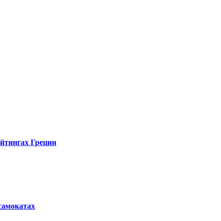
ейтингах Греции
осамокатах