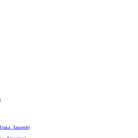
я
така, Закинф)