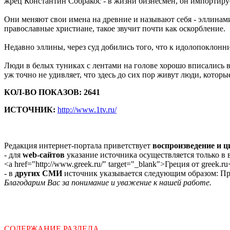
жрец Константин Собракос - в жизни бизнесмен, он импортируе
Они меняют свои имена на древние и называют себя - эллинами. 
православные христиане, такое звучит почти как оскорбление.
Недавно эллины, через суд добились того, что к идолопоклон
Люди в белых туниках с лентами на голове хорошо вписались в
уж точно не удивляет, что здесь до сих пор живут люди, которы
КОЛ-ВО ПОКАЗОВ: 2641
ИСТОЧНИК:
http://www.1tv.ru/
Редакция интернет-портала приветствует
воспроизведение и 
- для
web-сайтов
указание источника осуществляется только в
<a href="http://www.greek.ru/" target="_blank">Греция от greek.ru
- в
других СМИ
источник указывается следующим образом: Про
Благодарим Вас за понимание и уважение к нашей работе.
СОДЕРЖАНИЕ РАЗДЕЛА