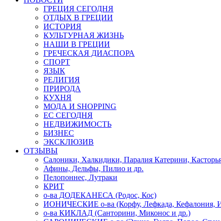
ГРЕЦИЯ СЕГОДНЯ
ОТДЫХ В ГРЕЦИИ
ИСТОРИЯ
КУЛЬТУРНАЯ ЖИЗНЬ
НАШИ В ГРЕЦИИ
ГРЕЧЕСКАЯ ДИАСПОРА
СПОРТ
ЯЗЫК
РЕЛИГИЯ
ПРИРОДА
КУХНЯ
МОДА И SHOPPING
ЕС СЕГОДНЯ
НЕДВИЖИМОСТЬ
БИЗНЕС
ЭКСКЛЮЗИВ
ОТЗЫВЫ
Салоники, Халкидики, Паралия Катерини, Касторь
Афины, Дельфы, Пилио и др.
Пелопоннес, Лутраки
КРИТ
о-ва ДОДЕКАНЕСА (Родос, Кос)
ИОНИЧЕСКИЕ о-ва (Корфу, Лефкада, Кефалония, И
о-ва КИКЛАД (Санторини, Миконос и др.)