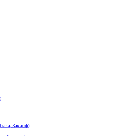
я
така, Закинф)