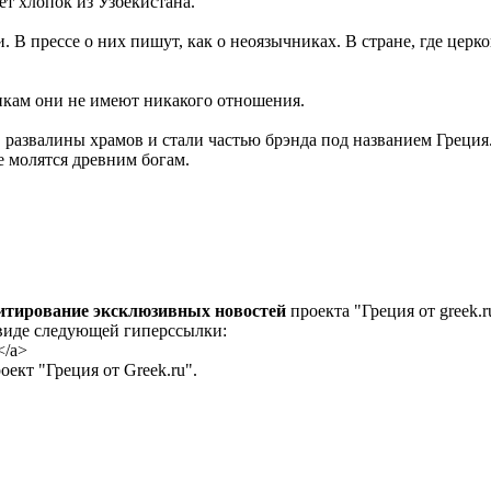
т хлопок из Узбекистана.
В прессе о них пишут, как о неоязычниках. В стране, где церков
никам они не имеют никакого отношения.
 развалины храмов и стали частью брэнда под названием Греция
е молятся древним богам.
цитирование эксклюзивных новостей
проекта "Греция от greek.r
 виде следующей гиперссылки:
</a>
ект "Греция от Greek.ru".