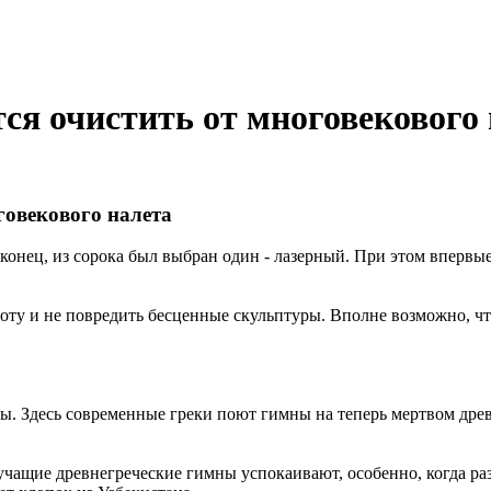
я очистить от многовекового 
говекового налета
конец, из сорока был выбран один - лазерный. При этом впервые
ту и не повредить бесценные скульптуры. Вполне возможно, что 
. Здесь современные греки поют гимны на теперь мертвом древн
учащие древнегреческие гимны успокаивают, особенно, когда раз