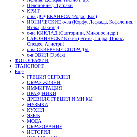
Пелопоннес, Лутраки
КРИТ
о-ва ДОДЕКАНЕСА (Родос, Кос)
ИОНИЧЕСКИЕ о-ва (Корфу, Лефкада, Кефалония,
Итака, Закинф)
о-ва КИКЛАД (Санторини, Миконос и др.)
САРОНИЧЕСКИЕ о-ва (Эгина, Гидра, Порос,
Спецес, Агистри)
о-ва СЕВЕРНЫЕ СПОРАДЫ
о-в ЭВИЯ (Эвбея)
ФОТОГРАФИИ
ТРАНСПОРТ
Еще
ГРЕЦИЯ СЕГОДНЯ
ОБРАЗ ЖИЗНИ
ИММИГРАЦИЯ
ПРАЗДНИКИ
ДРЕВНЯЯ ГРЕЦИЯ И МИФЫ
МУЗЫКА
КУХНЯ
ЯЗЫК
МОДА
ОБРАЗОВАНИЕ
ИСТОРИЯ