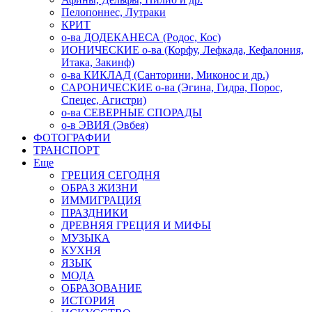
Пелопоннес, Лутраки
КРИТ
о-ва ДОДЕКАНЕСА (Родос, Кос)
ИОНИЧЕСКИЕ о-ва (Корфу, Лефкада, Кефалония,
Итака, Закинф)
о-ва КИКЛАД (Санторини, Миконос и др.)
САРОНИЧЕСКИЕ о-ва (Эгина, Гидра, Порос,
Спецес, Агистри)
о-ва СЕВЕРНЫЕ СПОРАДЫ
о-в ЭВИЯ (Эвбея)
ФОТОГРАФИИ
ТРАНСПОРТ
Еще
ГРЕЦИЯ СЕГОДНЯ
ОБРАЗ ЖИЗНИ
ИММИГРАЦИЯ
ПРАЗДНИКИ
ДРЕВНЯЯ ГРЕЦИЯ И МИФЫ
МУЗЫКА
КУХНЯ
ЯЗЫК
МОДА
ОБРАЗОВАНИЕ
ИСТОРИЯ