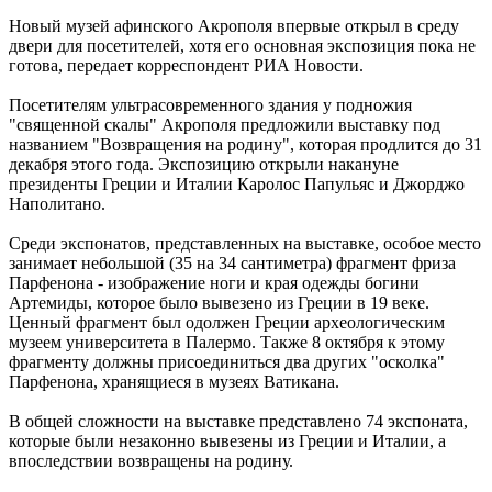
Новый музей афинского Акрополя впервые открыл в среду
двери для посетителей, хотя его основная экспозиция пока не
готова, передает корреспондент РИА Новости.
Посетителям ультрасовременного здания у подножия
"священной скалы" Акрополя предложили выставку под
названием "Возвращения на родину", которая продлится до 31
декабря этого года. Экспозицию открыли накануне
президенты Греции и Италии Каролос Папульяс и Джорджо
Наполитано.
Среди экспонатов, представленных на выставке, особое место
занимает небольшой (35 на 34 сантиметра) фрагмент фриза
Парфенона - изображение ноги и края одежды богини
Артемиды, которое было вывезено из Греции в 19 веке.
Ценный фрагмент был одолжен Греции археологическим
музеем университета в Палермо. Также 8 октября к этому
фрагменту должны присоединиться два других "осколка"
Парфенона, хранящиеся в музеях Ватикана.
В общей сложности на выставке представлено 74 экспоната,
которые были незаконно вывезены из Греции и Италии, а
впоследствии возвращены на родину.