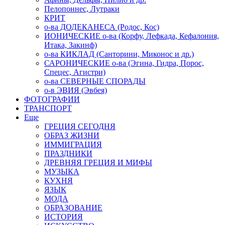
Пелопоннес, Лутраки
КРИТ
о-ва ДОДЕКАНЕСА (Родос, Кос)
ИОНИЧЕСКИЕ о-ва (Корфу, Лефкада, Кефалония,
Итака, Закинф)
о-ва КИКЛАД (Санторини, Миконос и др.)
САРОНИЧЕСКИЕ о-ва (Эгина, Гидра, Порос,
Спецес, Агистри)
о-ва СЕВЕРНЫЕ СПОРАДЫ
о-в ЭВИЯ (Эвбея)
ФОТОГРАФИИ
ТРАНСПОРТ
Еще
ГРЕЦИЯ СЕГОДНЯ
ОБРАЗ ЖИЗНИ
ИММИГРАЦИЯ
ПРАЗДНИКИ
ДРЕВНЯЯ ГРЕЦИЯ И МИФЫ
МУЗЫКА
КУХНЯ
ЯЗЫК
МОДА
ОБРАЗОВАНИЕ
ИСТОРИЯ