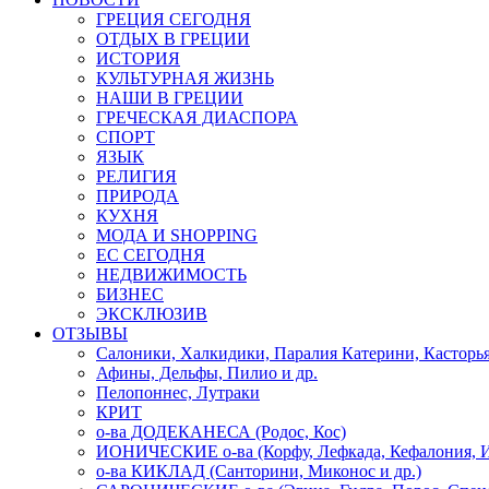
ГРЕЦИЯ СЕГОДНЯ
ОТДЫХ В ГРЕЦИИ
ИСТОРИЯ
КУЛЬТУРНАЯ ЖИЗНЬ
НАШИ В ГРЕЦИИ
ГРЕЧЕСКАЯ ДИАСПОРА
СПОРТ
ЯЗЫК
РЕЛИГИЯ
ПРИРОДА
КУХНЯ
МОДА И SHOPPING
ЕС СЕГОДНЯ
НЕДВИЖИМОСТЬ
БИЗНЕС
ЭКСКЛЮЗИВ
ОТЗЫВЫ
Салоники, Халкидики, Паралия Катерини, Касторь
Афины, Дельфы, Пилио и др.
Пелопоннес, Лутраки
КРИТ
о-ва ДОДЕКАНЕСА (Родос, Кос)
ИОНИЧЕСКИЕ о-ва (Корфу, Лефкада, Кефалония, И
о-ва КИКЛАД (Санторини, Миконос и др.)