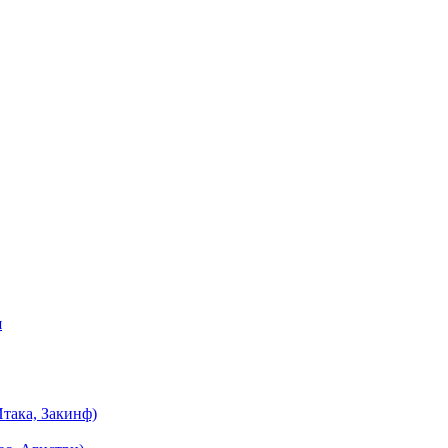
я
така, Закинф)