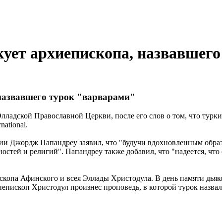
ует архиепископа, назвавшег
назвавшего турок "варварами"
Элладской Православной Церкви, после его слов о том, что турк
ational.
ии Джордж Папандреу заявил, что "будучи вдохновленным образ
ностей и религий". Папандреу также добавил, что "надеется, что
опа Афинского и всея Эллады Христодула. В день памяти дьяко
епископ Христодул произнес проповедь, в которой турок назвал