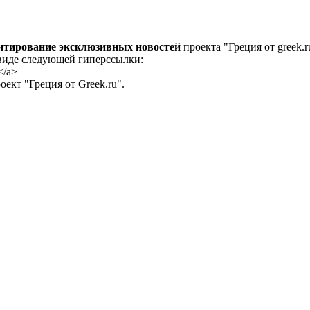
цитирование эксклюзивных новостей
проекта "Греция от greek.r
 виде следующей гиперссылки:
</a>
ект "Греция от Greek.ru".