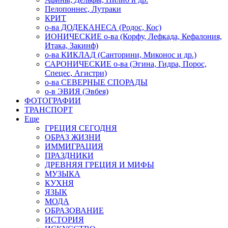
Пелопоннес, Лутраки
КРИТ
о-ва ДОДЕКАНЕСА (Родос, Кос)
ИОНИЧЕСКИЕ о-ва (Корфу, Лефкада, Кефалония,
Итака, Закинф)
о-ва КИКЛАД (Санторини, Миконос и др.)
САРОНИЧЕСКИЕ о-ва (Эгина, Гидра, Порос,
Спецес, Агистри)
о-ва СЕВЕРНЫЕ СПОРАДЫ
о-в ЭВИЯ (Эвбея)
ФОТОГРАФИИ
ТРАНСПОРТ
Еще
ГРЕЦИЯ СЕГОДНЯ
ОБРАЗ ЖИЗНИ
ИММИГРАЦИЯ
ПРАЗДНИКИ
ДРЕВНЯЯ ГРЕЦИЯ И МИФЫ
МУЗЫКА
КУХНЯ
ЯЗЫК
МОДА
ОБРАЗОВАНИЕ
ИСТОРИЯ