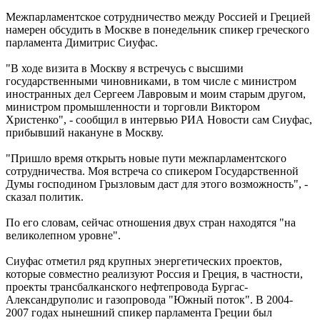
Межпарламентское сотрудничество между Россией и Грецией
намерен обсудить в Москве в понедельник спикер греческого
парламента Димитрис Сиуфас.
"В ходе визита в Москву я встречусь с высшими
государственными чиновниками, в том числе с министром
иностранных дел Сергеем Лавровым и моим старым другом,
министром промышленности и торговли Виктором
Христенко", - сообщил в интервью РИА Новости сам Сиуфас,
прибывший накануне в Москву.
"Пришло время открыть новые пути межпарламентского
сотрудничества. Моя встреча со спикером Государственной
Думы господином Грызловым даст для этого возможность", -
сказал политик.
По его словам, сейчас отношения двух стран находятся "на
великолепном уровне".
Сиуфас отметил ряд крупных энергетических проектов,
которые совместно реализуют Россия и Греция, в частности,
проекты трансбалканского нефтепровода Бургас-
Александруполис и газопровода "Южный поток". В 2004-
2007 годах нынешний спикер парламента Греции был