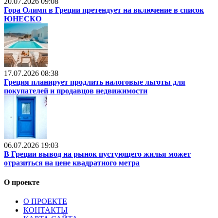
20.07.2026 09:08
Гора Олимп в Греции претендует на включение в список
ЮНЕСКО
17.07.2026 08:38
Греция планирует продлить налоговые льготы для
покупателей и продавцов недвижимости
06.07.2026 19:03
В Греции вывод на рынок пустующего жилья может
отразиться на цене квадратного метра
О проекте
О ПРОЕКТЕ
КОНТАКТЫ