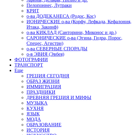
Пелопоннес, Лутраки
КРИТ
о-ва ДОДЕКАНЕСА (Родос, Кос)
ИОНИЧЕСКИЕ о-ва (Корфу, Лефкада, Кефалония,
Итака, Закинф)
о-ва КИКЛАД (Санторини, Миконос и др.)
САРОНИЧЕСКИЕ о-ва (Эгина, Гидра, Порос,
Спецес, Агистри)
о-ва СЕВЕРНЫЕ СПОРАДЫ
о-в ЭВИЯ (Эвбея)
ФОТОГРАФИИ
ТРАНСПОРТ
Еще
ГРЕЦИЯ СЕГОДНЯ
ОБРАЗ ЖИЗНИ
ИММИГРАЦИЯ
ПРАЗДНИКИ
ДРЕВНЯЯ ГРЕЦИЯ И МИФЫ
МУЗЫКА
КУХНЯ
ЯЗЫК
МОДА
ОБРАЗОВАНИЕ
ИСТОРИЯ