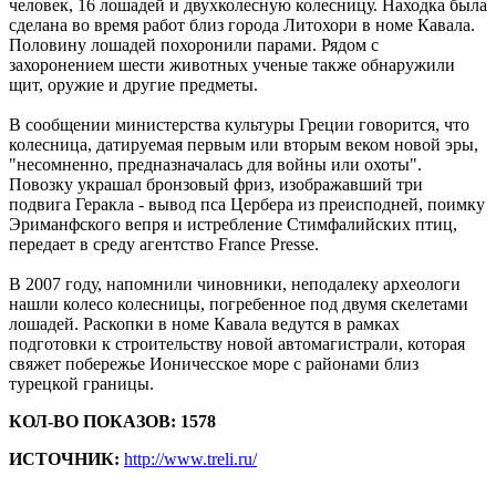
человек, 16 лошадей и двухколесную колесницу. Находка была
сделана во время работ близ города Литохори в номе Кавала.
Половину лошадей похоронили парами. Рядом с
захоронением шести животных ученые также обнаружили
щит, оружие и другие предметы.
В сообщении министерства культуры Греции говорится, что
колесница, датируемая первым или вторым веком новой эры,
"несомненно, предназначалась для войны или охоты".
Повозку украшал бронзовый фриз, изображавший три
подвига Геракла - вывод пса Цербера из преисподней, поимку
Эриманфского вепря и истребление Стимфалийских птиц,
передает в среду агентство France Presse.
В 2007 году, напомнили чиновники, неподалеку археологи
нашли колесо колесницы, погребенное под двумя скелетами
лошадей. Раскопки в номе Кавала ведутся в рамках
подготовки к строительству новой автомагистрали, которая
свяжет побережье Ионичесское море с районами близ
турецкой границы.
КОЛ-ВО ПОКАЗОВ: 1578
ИСТОЧНИК:
http://www.treli.ru/