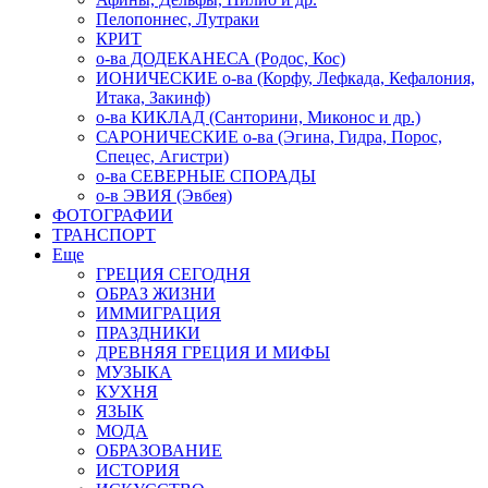
Пелопоннес, Лутраки
КРИТ
о-ва ДОДЕКАНЕСА (Родос, Кос)
ИОНИЧЕСКИЕ о-ва (Корфу, Лефкада, Кефалония,
Итака, Закинф)
о-ва КИКЛАД (Санторини, Миконос и др.)
САРОНИЧЕСКИЕ о-ва (Эгина, Гидра, Порос,
Спецес, Агистри)
о-ва СЕВЕРНЫЕ СПОРАДЫ
о-в ЭВИЯ (Эвбея)
ФОТОГРАФИИ
ТРАНСПОРТ
Еще
ГРЕЦИЯ СЕГОДНЯ
ОБРАЗ ЖИЗНИ
ИММИГРАЦИЯ
ПРАЗДНИКИ
ДРЕВНЯЯ ГРЕЦИЯ И МИФЫ
МУЗЫКА
КУХНЯ
ЯЗЫК
МОДА
ОБРАЗОВАНИЕ
ИСТОРИЯ