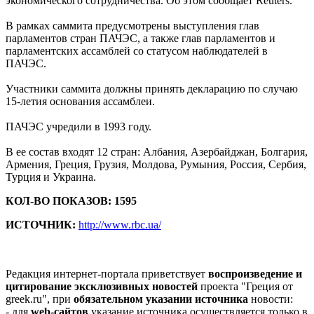
экономического сотрудничества. Об этом сообщает Reuters.
В рамках саммита предусмотрены выступления глав
парламентов стран ПАЧЭС, а также глав парламентов и
парламентских ассамблей со статусом наблюдателей в
ПАЧЭС.
Участники саммита должны принять декларацию по случаю
15-летия основания ассамблеи.
ПАЧЭС учредили в 1993 году.
В ее состав входят 12 стран: Албания, Азербайджан, Болгария,
Армения, Греция, Грузия, Молдова, Румыния, Россия, Сербия,
Турция и Украина.
КОЛ-ВО ПОКАЗОВ: 1595
ИСТОЧНИК:
http://www.rbc.ua/
Редакция интернет-портала приветствует
воспроизведение и
цитирование эксклюзивных новостей
проекта "Греция от
greek.ru", при
обязательном указании источника
новости:
- для
web-сайтов
указание источника осуществляется только в