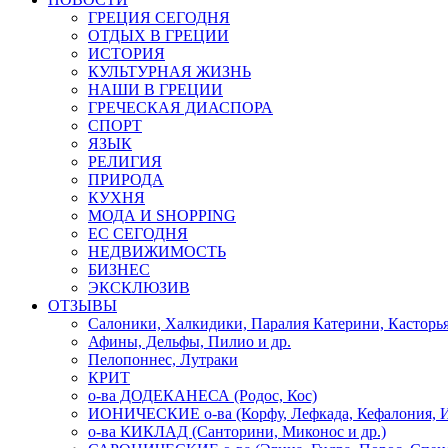
ГРЕЦИЯ СЕГОДНЯ
ОТДЫХ В ГРЕЦИИ
ИСТОРИЯ
КУЛЬТУРНАЯ ЖИЗНЬ
НАШИ В ГРЕЦИИ
ГРЕЧЕСКАЯ ДИАСПОРА
СПОРТ
ЯЗЫК
РЕЛИГИЯ
ПРИРОДА
КУХНЯ
МОДА И SHOPPING
ЕС СЕГОДНЯ
НЕДВИЖИМОСТЬ
БИЗНЕС
ЭКСКЛЮЗИВ
ОТЗЫВЫ
Салоники, Халкидики, Паралия Катерини, Касторь
Афины, Дельфы, Пилио и др.
Пелопоннес, Лутраки
КРИТ
о-ва ДОДЕКАНЕСА (Родос, Кос)
ИОНИЧЕСКИЕ о-ва (Корфу, Лефкада, Кефалония, И
о-ва КИКЛАД (Санторини, Миконос и др.)