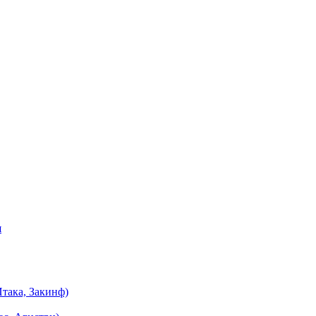
я
така, Закинф)