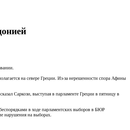
донией
звании.
олагается на севере Греции. Из-за нерешенности спора Афины
казал Саркози, выступая в парламенте Греции в пятницу в
 беспорядками в ходе парламентских выборов в БЮР
ие нарушения на выборах.