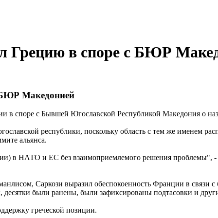
л Грецию в споре с БЮР Маке
с БЮР Македонией
ии в споре с Бывшей Югославской Республикой Македония о на
славской республики, поскольку область с тем же именем расп
мите альянса.
и) в НАТО и ЕС без взаимоприемлемого решения проблемы", - с
манлисом, Саркози выразил обеспокоенность Франции в связи с
, десятки были ранены, были зафиксированы подтасовки и друг
оддержку греческой позиции.