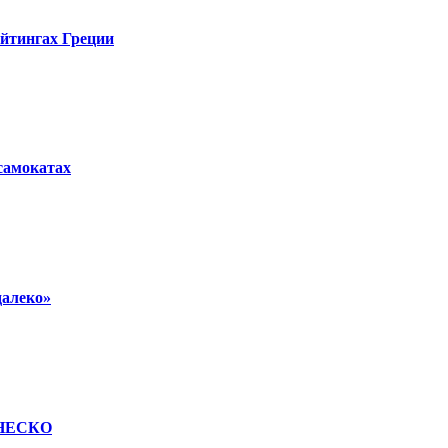
ейтингах Греции
осамокатах
далеко»
 ЮНЕСКО