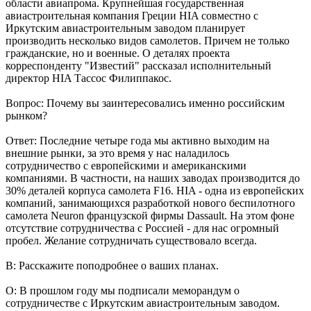
области авиапрома. Крупнейшая государственная
авиастроительная компания Греции HIA совместно с
Иркутским авиастроительным заводом планирует
производить несколько видов самолетов. Причем не только
гражданские, но и военные. О деталях проекта
корреспонденту "Известий" рассказал исполнительный
директор HIA Тассос Филиппакос.
Вопрос: Почему вы заинтересовались именно российским
рынком?
Ответ: Последние четыре года мы активно выходим на
внешние рынки, за это время у нас наладилось
сотрудничество с европейскими и американскими
компаниями. В частности, на наших заводах производится до
30% деталей корпуса самолета F16. HIA - одна из европейских
компаний, занимающихся разработкой нового беспилотного
самолета Neuron французской фирмы Dassault. На этом фоне
отсутствие сотрудничества с Россией - для нас огромный
пробел. Желание сотрудничать существовало всегда.
В: Расскажите поподробнее о ваших планах.
О: В прошлом году мы подписали меморандум о
сотрудничестве с Иркутским авиастроительным заводом.