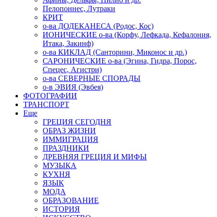
Пелопоннес, Лутраки
КРИТ
о-ва ДОДЕКАНЕСА (Родос, Кос)
ИОНИЧЕСКИЕ о-ва (Корфу, Лефкада, Кефалония,
Итака, Закинф)
о-ва КИКЛАД (Санторини, Миконос и др.)
САРОНИЧЕСКИЕ о-ва (Эгина, Гидра, Порос,
Спецес, Агистри)
о-ва СЕВЕРНЫЕ СПОРАДЫ
о-в ЭВИЯ (Эвбея)
ФОТОГРАФИИ
ТРАНСПОРТ
Еще
ГРЕЦИЯ СЕГОДНЯ
ОБРАЗ ЖИЗНИ
ИММИГРАЦИЯ
ПРАЗДНИКИ
ДРЕВНЯЯ ГРЕЦИЯ И МИФЫ
МУЗЫКА
КУХНЯ
ЯЗЫК
МОДА
ОБРАЗОВАНИЕ
ИСТОРИЯ