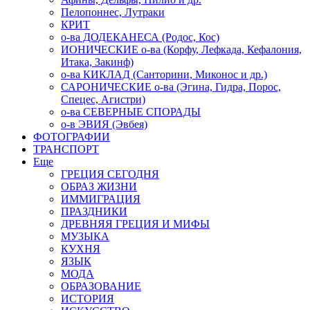
Пелопоннес, Лутраки
КРИТ
о-ва ДОДЕКАНЕСА (Родос, Кос)
ИОНИЧЕСКИЕ о-ва (Корфу, Лефкада, Кефалония,
Итака, Закинф)
о-ва КИКЛАД (Санторини, Миконос и др.)
САРОНИЧЕСКИЕ о-ва (Эгина, Гидра, Порос,
Спецес, Агистри)
о-ва СЕВЕРНЫЕ СПОРАДЫ
о-в ЭВИЯ (Эвбея)
ФОТОГРАФИИ
ТРАНСПОРТ
Еще
ГРЕЦИЯ СЕГОДНЯ
ОБРАЗ ЖИЗНИ
ИММИГРАЦИЯ
ПРАЗДНИКИ
ДРЕВНЯЯ ГРЕЦИЯ И МИФЫ
МУЗЫКА
КУХНЯ
ЯЗЫК
МОДА
ОБРАЗОВАНИЕ
ИСТОРИЯ