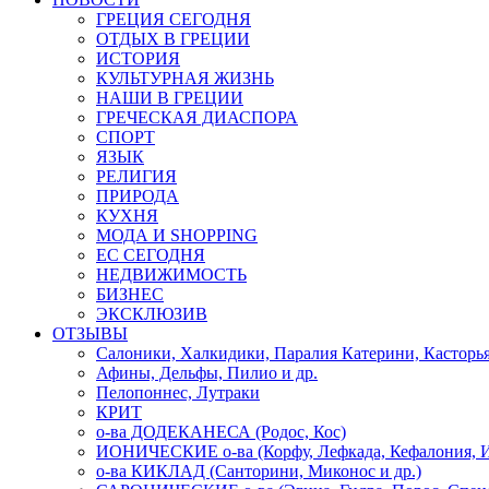
ГРЕЦИЯ СЕГОДНЯ
ОТДЫХ В ГРЕЦИИ
ИСТОРИЯ
КУЛЬТУРНАЯ ЖИЗНЬ
НАШИ В ГРЕЦИИ
ГРЕЧЕСКАЯ ДИАСПОРА
СПОРТ
ЯЗЫК
РЕЛИГИЯ
ПРИРОДА
КУХНЯ
МОДА И SHOPPING
ЕС СЕГОДНЯ
НЕДВИЖИМОСТЬ
БИЗНЕС
ЭКСКЛЮЗИВ
ОТЗЫВЫ
Салоники, Халкидики, Паралия Катерини, Касторь
Афины, Дельфы, Пилио и др.
Пелопоннес, Лутраки
КРИТ
о-ва ДОДЕКАНЕСА (Родос, Кос)
ИОНИЧЕСКИЕ о-ва (Корфу, Лефкада, Кефалония, И
о-ва КИКЛАД (Санторини, Миконос и др.)