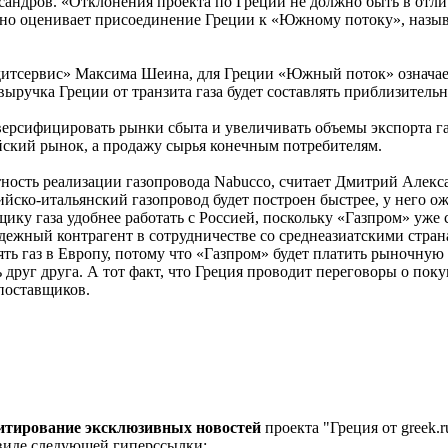
дров. «Отклонения проекта по Греции не должно быть в отлич
о оценивает присоединение Греции к «Южному потоку», называ
итсервис» Максима Шеина, для Греции «Южный поток» означает 
ыручка Греции от транзита газа будет составлять приблизительн
версифицировать рынки сбыта и увеличивать объемы экспорта г
ейский рынок, а продажу сырья конечным потребителям.
ность реализации газопровода Nabucco, считает Дмитрий Алекс
йско-итальянский газопровод будет построен быстрее, у него ож
ику газа удобнее работать с Россией, поскольку «Газпром» уже 
дежный контрагент в сотрудничестве со среднеазиатскими стран
ь газ в Европу, потому что «Газпром» будет платить рыночную це
уг друга. А тот факт, что Греция проводит переговоры о покуп
поставщиков.
цитирование эксклюзивных новостей
проекта "Греция от greek.r
 виде следующей гиперссылки: