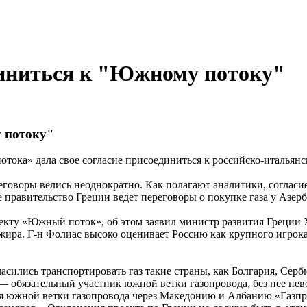
диниться к "Южному потоку"
у потоку"
тока» дала свое согласие присоединиться к российско-итальянс
еговоры велись неоднократно. Как полагают аналитики, согласи
правительство Греции ведет переговоры о покупке газа у Азерб
кту «Южный поток», об этом заявил министр развития Греции Х
жира. Г-н Фолиас высоко оценивает Россию как крупного игрока
сились транспортировать газ такие страны, как Болгария, Серб
— обязательный участник южной ветки газопровода, без нее не
ия южной ветки газопровода через Македонию и Албанию «Газпр