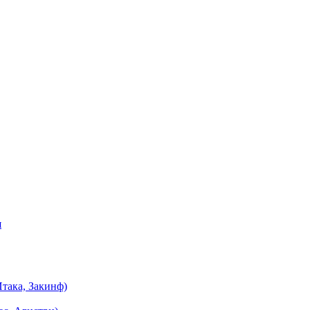
я
така, Закинф)