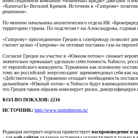
инвестиционной компании «Файненшл Бридж» Дмитрий Алексан
«КапиталЪ» Виталий Крюков. Источник в «Газпроме» позитивн
решением».
По мнению начальника аналитического отдела ИК «Брокеркред
территорию страны. По подсчетам г-на Александрова, годовая в
«Газпрому» присоединение Греции к газопроводу позволит ди
считает целью «Газпрома» не оптовые поставки газа на европ
Согласие Греции на участие в «Южном потоке» снижает вероят
значительно превышает удельную себестоимость Nabucco, росси
от европейского конкурента. Туркмении как основному поставщ
тому же российский энергохолдинг зарекомендовал себя как на
«Действительно, у Туркмении отпадает необходимость поставлят
дальнейшем «Южный поток» и Nabucco будут взаимодополнять др
что Греция таким образом нивелирует риски, диверсифицируя 
КОЛ-ВО ПОКАЗОВ: 2216
ИСТОЧНИК:
http://www.rustrubprom.ru/
Редакция интернет-портала приветствует
воспроизведение и 
- для
web-сайтов
указание источника осуществляется только в