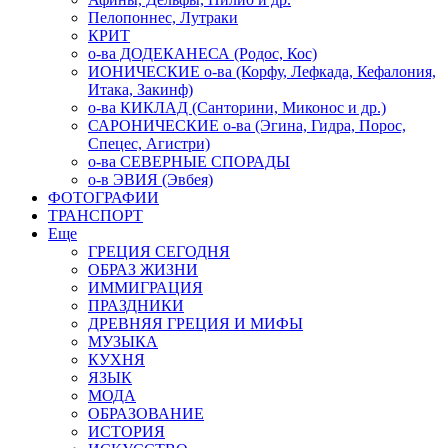
Пелопоннес, Лутраки
КРИТ
о-ва ДОДЕКАНЕСА (Родос, Кос)
ИОНИЧЕСКИЕ о-ва (Корфу, Лефкада, Кефалония,
Итака, Закинф)
о-ва КИКЛАД (Санторини, Миконос и др.)
САРОНИЧЕСКИЕ о-ва (Эгина, Гидра, Порос,
Спецес, Агистри)
о-ва СЕВЕРНЫЕ СПОРАДЫ
о-в ЭВИЯ (Эвбея)
ФОТОГРАФИИ
ТРАНСПОРТ
Еще
ГРЕЦИЯ СЕГОДНЯ
ОБРАЗ ЖИЗНИ
ИММИГРАЦИЯ
ПРАЗДНИКИ
ДРЕВНЯЯ ГРЕЦИЯ И МИФЫ
МУЗЫКА
КУХНЯ
ЯЗЫК
МОДА
ОБРАЗОВАНИЕ
ИСТОРИЯ