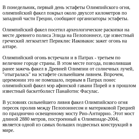
В понедельник, первый день эстафеты Олимпийского огня,
олимпийский факел покрыл около двухсот километров по
западной части Греции, сообщают организаторы эстафеты.
Олимпийский факел посетил археологические раскопки на
месте древнего полиса Элида на Пелопоннесе, где известный
греческий легкоатлет Периклис Иаковакис зажег огонь на
алтаре.
Олимпийский огонь встречали и в Патрах - третьем по
величине городе страны. В этом месте погода, позволившая
ранее зажечь факел в Древней Олимпии от солнечных лучей,
"отыгралась" на эстафете сильнейшем ливнем. Впрочем,
церемонии это не помешало, первым в Патрах понес
олимпийский факел мэр афинской гавани Пирей и в прошлом
известный баскетболист Панайотис Фасулас.
В условиях сильнейшего ливня факел Олимпийского огня
пересек пролив между Пелопоннесом и материковой Грецией
по празднично освещенному мосту Рио-Антиррио. Этот мост
длиной 2880 метров, построенный к Олимпиаде-2004,
является одной из самых больших подвесных конструкций в
мире.