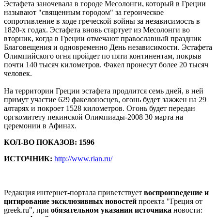
Эстафета заночевала в городе Месолонги, который в Греции
называют "священным городом" за героическое
сопротивление в ходе греческой войны за независимость в
1820-х годах. Эстафета вновь стартует из Месолонги во
вторник, когда в Греции отмечают православный праздник
Благовещения и одновременно День независимости. Эстафета
Олимпийского огня пройдет по пяти континентам, покрыв
почти 140 тысяч километров. Факел пронесут более 20 тысяч
человек.
На территории Греции эстафета продлится семь дней, в ней
примут участие 629 факелоносцев, огонь будет зажжен на 29
алтарях и покроет 1528 километров. Огонь будет передан
оргкомитету пекинской Олимпиады-2008 30 марта на
церемонии в Афинах.
КОЛ-ВО ПОКАЗОВ: 1596
ИСТОЧНИК:
http://www.rian.ru/
Редакция интернет-портала приветствует
воспроизведение и
цитирование эксклюзивных новостей
проекта "Греция от
greek.ru", при
обязательном указании источника
новости: