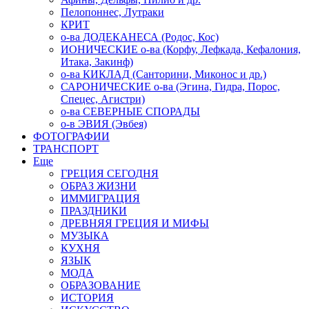
Пелопоннес, Лутраки
КРИТ
о-ва ДОДЕКАНЕСА (Родос, Кос)
ИОНИЧЕСКИЕ о-ва (Корфу, Лефкада, Кефалония,
Итака, Закинф)
о-ва КИКЛАД (Санторини, Миконос и др.)
САРОНИЧЕСКИЕ о-ва (Эгина, Гидра, Порос,
Спецес, Агистри)
о-ва СЕВЕРНЫЕ СПОРАДЫ
о-в ЭВИЯ (Эвбея)
ФОТОГРАФИИ
ТРАНСПОРТ
Еще
ГРЕЦИЯ СЕГОДНЯ
ОБРАЗ ЖИЗНИ
ИММИГРАЦИЯ
ПРАЗДНИКИ
ДРЕВНЯЯ ГРЕЦИЯ И МИФЫ
МУЗЫКА
КУХНЯ
ЯЗЫК
МОДА
ОБРАЗОВАНИЕ
ИСТОРИЯ