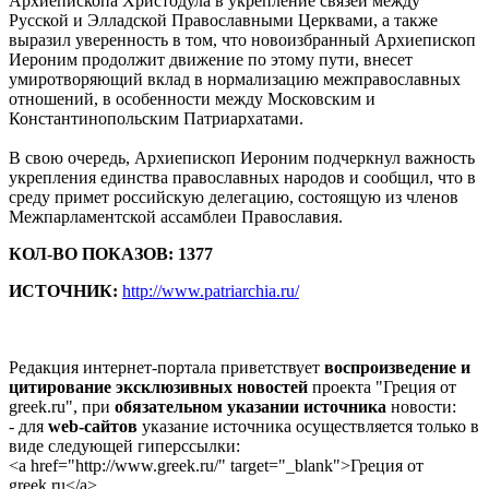
Архиепископа Христодула в укрепление связей между
Русской и Элладской Православными Церквами, а также
выразил уверенность в том, что новоизбранный Архиепископ
Иероним продолжит движение по этому пути, внесет
умиротворяющий вклад в нормализацию межправославных
отношений, в особенности между Московским и
Константинопольским Патриархатами.
В свою очередь, Архиепископ Иероним подчеркнул важность
укрепления единства православных народов и сообщил, что в
среду примет российскую делегацию, состоящую из членов
Межпарламентской ассамблеи Православия.
КОЛ-ВО ПОКАЗОВ: 1377
ИСТОЧНИК:
http://www.patriarchia.ru/
Редакция интернет-портала приветствует
воспроизведение и
цитирование эксклюзивных новостей
проекта "Греция от
greek.ru", при
обязательном указании источника
новости:
- для
web-сайтов
указание источника осуществляется только в
виде следующей гиперссылки:
<a href="http://www.greek.ru/" target="_blank">Греция от
greek.ru</a>