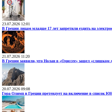
23.07.2026 12:01
В Греции лицам младше 17 лет запретили ездить на электр
21.07.2026 11:20
В Греции заявили, что Нолан в «Одиссее» зашел «слишком 
20.07.2026 09:08
Гора Олимп в Греции претендует на включение в список