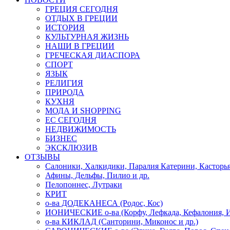
ГРЕЦИЯ СЕГОДНЯ
ОТДЫХ В ГРЕЦИИ
ИСТОРИЯ
КУЛЬТУРНАЯ ЖИЗНЬ
НАШИ В ГРЕЦИИ
ГРЕЧЕСКАЯ ДИАСПОРА
СПОРТ
ЯЗЫК
РЕЛИГИЯ
ПРИРОДА
КУХНЯ
МОДА И SHOPPING
ЕС СЕГОДНЯ
НЕДВИЖИМОСТЬ
БИЗНЕС
ЭКСКЛЮЗИВ
ОТЗЫВЫ
Салоники, Халкидики, Паралия Катерини, Касторь
Афины, Дельфы, Пилио и др.
Пелопоннес, Лутраки
КРИТ
о-ва ДОДЕКАНЕСА (Родос, Кос)
ИОНИЧЕСКИЕ о-ва (Корфу, Лефкада, Кефалония, И
о-ва КИКЛАД (Санторини, Миконос и др.)