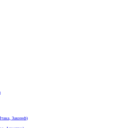
я
така, Закинф)