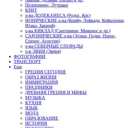
Пелопоннес, Лутраки
КРИТ
о-ва ДОДЕКАНЕСА (Родос, Кос)
ИОНИЧЕСКИЕ о-ва (Корфу, Лефкада, Кефалония,
Итака, Закинф)
о-ва КИКЛАД (Санторини, Миконос и др.)
САРОНИЧЕСКИЕ о-ва (Эгина, Гидра, Порос,
Спецес, Агистри)
о-ва СЕВЕРНЫЕ СПОРАДЫ
о-в ЭВИЯ (Эвбея)
ФОТОГРАФИИ
ТРАНСПОРТ
Еще
ГРЕЦИЯ СЕГОДНЯ
ОБРАЗ ЖИЗНИ
ИММИГРАЦИЯ
ПРАЗДНИКИ
ДРЕВНЯЯ ГРЕЦИЯ И МИФЫ
МУЗЫКА
КУХНЯ
ЯЗЫК
МОДА
ОБРАЗОВАНИЕ
ИСТОРИЯ