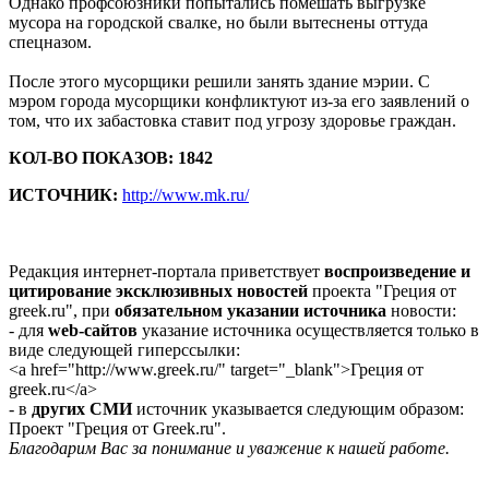
Однако профсоюзники попытались помешать выгрузке
мусора на городской свалке, но были вытеснены оттуда
спецназом.
После этого мусорщики решили занять здание мэрии. С
мэром города мусорщики конфликтуют из-за его заявлений о
том, что их забастовка ставит под угрозу здоровье граждан.
КОЛ-ВО ПОКАЗОВ: 1842
ИСТОЧНИК:
http://www.mk.ru/
Редакция интернет-портала приветствует
воспроизведение и
цитирование эксклюзивных новостей
проекта "Греция от
greek.ru", при
обязательном указании источника
новости:
- для
web-сайтов
указание источника осуществляется только в
виде следующей гиперссылки:
<a href="http://www.greek.ru/" target="_blank">Греция от
greek.ru</a>
- в
других СМИ
источник указывается следующим образом:
Проект "Греция от Greek.ru".
Благодарим Вас за понимание и уважение к нашей работе.