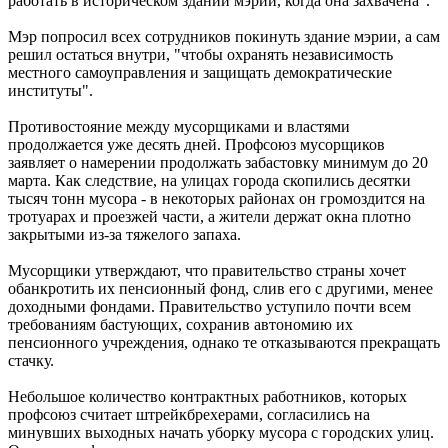
работать в историческом здании мэрии, когда она захвачена".
Мэр попросил всех сотрудников покинуть здание мэрии, а сам
решил остаться внутри, "чтобы охранять независимость
местного самоуправления и защищать демократические
институты".
Противостояние между мусорщиками и властями
продолжается уже десять дней. Профсоюз мусорщиков
заявляет о намерении продолжать забастовку минимум до 20
марта. Как следствие, на улицах города скопились десятки
тысяч тонн мусора - в некоторых районах он громоздится на
тротуарах и проезжей части, а жители держат окна плотно
закрытыми из-за тяжелого запаха.
Мусорщики утверждают, что правительство страны хочет
обанкротить их пенсионный фонд, слив его с другими, менее
доходными фондами. Правительство уступило почти всем
требованиям бастующих, сохранив автономию их
пенсионного учреждения, однако те отказываются прекращать
стачку.
Небольшое количество контрактных работников, которых
профсоюз считает штрейкбрехерами, согласились на
минувших выходных начать уборку мусора с городских улиц.