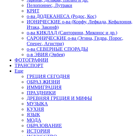
Пелопоннес, Лутраки
КРИТ
о-ва ДОДЕКАНЕСА (Родос, Кос)
ИОНИЧЕСКИЕ о-ва (Корфу, Лефкада, Кефалония,
Итака, Закинф)
о-ва КИКЛАД (Санторини, Миконос и др.)
САРОНИЧЕСКИЕ о-ва (Эгина, Гидра, Порос,
Спецес, Агистри)
о-ва СЕВЕРНЫЕ СПОРАДЫ
о-в ЭВИЯ (Эвбея)
ФОТОГРАФИИ
ТРАНСПОРТ
Еще
ГРЕЦИЯ СЕГОДНЯ
ОБРАЗ ЖИЗНИ
ИММИГРАЦИЯ
ПРАЗДНИКИ
ДРЕВНЯЯ ГРЕЦИЯ И МИФЫ
МУЗЫКА
КУХНЯ
ЯЗЫК
МОДА
ОБРАЗОВАНИЕ
ИСТОРИЯ