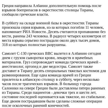
Греция направила Албании дополнительную помощь после
взрывов боеприпасов в окрестностях столицы Тираны,
сообщили греческие власти.
В субботу на складе военной базы в окрестностях Тираны
произошла серия взрывов, из-за которых погибли 11 человек,
напоминает РИА Новости. Десять считаются пропавшими без
вести, ранены 243 человека. В радиусе четырех километров от
места взрыва серьезно пострадали около двух тысяч домов,
318 из которых полностью разрушены.
Самолет С-130 греческих ВВС вылетел в Албанию сегодня
днем с грузом сыворотки крови, лекарств и врачебных
материалов. Груз сопровождает команда греческих врачей -
анестезиолог, ортопед и две медсестры. Самолет также
доставит в Тирану десять специальных тяжелых костюмов для
разминирования. Еще одна команда врачей из Греции
прилетела в албанскую столицу в субботу, через несколько
часов после трагических взрывов. В больницу города
Салоники на севере Греции были доставлены пятеро раненых
из Тираны. Среди пациентов - девочки трех и шести лет,
состояние последней оценивается как тяжелое, но стабильное.
Еще двоим пострадавшим были сделаны сложные операции
после осколочных ранений конечностей.