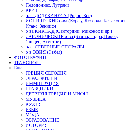
Пелопоннес, Лутраки
КРИТ
о-ва ДОДЕКАНЕСА (Родос, Кос)
ИОНИЧЕСКИЕ о-ва (Корфу, Лефкада, Кефалония,
Итака, Закинф)
о-ва КИКЛАД (Санторини, Миконос и др.)
САРОНИЧЕСКИЕ о-ва (Эгина, Гидра, Порос,
Спецес, Агистри)
о-ва СЕВЕРНЫЕ СПОРАДЫ
о-в ЭВИЯ (Эвбея)
ФОТОГРАФИИ
ТРАНСПОРТ
Еще
ГРЕЦИЯ СЕГОДНЯ
ОБРАЗ ЖИЗНИ
ИММИГРАЦИЯ
ПРАЗДНИКИ
ДРЕВНЯЯ ГРЕЦИЯ И МИФЫ
МУЗЫКА
КУХНЯ
ЯЗЫК
МОДА
ОБРАЗОВАНИЕ
ИСТОРИЯ