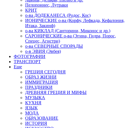
Пелопоннес, Лутраки
КРИТ
о-ва ДОДЕКАНЕСА (Родос, Кос)
ИОНИЧЕСКИЕ о-ва (Корфу, Лефкада, Кефалония,
Итака, Закинф)
о-ва КИКЛАД (Санторини, Миконос и др.)
САРОНИЧЕСКИЕ о-ва (Эгина, Гидра, Порос,
Спецес, Агистри)
о-ва СЕВЕРНЫЕ СПОРАДЫ
о-в ЭВИЯ (Эвбея)
ФОТОГРАФИИ
ТРАНСПОРТ
Еще
ГРЕЦИЯ СЕГОДНЯ
ОБРАЗ ЖИЗНИ
ИММИГРАЦИЯ
ПРАЗДНИКИ
ДРЕВНЯЯ ГРЕЦИЯ И МИФЫ
МУЗЫКА
КУХНЯ
ЯЗЫК
МОДА
ОБРАЗОВАНИЕ
ИСТОРИЯ