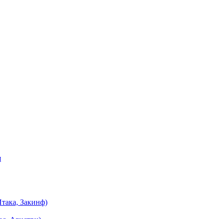
я
така, Закинф)