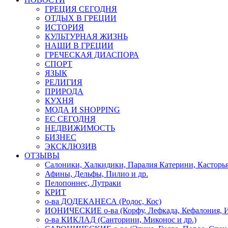
ГРЕЦИЯ СЕГОДНЯ
ОТДЫХ В ГРЕЦИИ
ИСТОРИЯ
КУЛЬТУРНАЯ ЖИЗНЬ
НАШИ В ГРЕЦИИ
ГРЕЧЕСКАЯ ДИАСПОРА
СПОРТ
ЯЗЫК
РЕЛИГИЯ
ПРИРОДА
КУХНЯ
МОДА И SHOPPING
ЕС СЕГОДНЯ
НЕДВИЖИМОСТЬ
БИЗНЕС
ЭКСКЛЮЗИВ
ОТЗЫВЫ
Салоники, Халкидики, Паралия Катерини, Касторь
Афины, Дельфы, Пилио и др.
Пелопоннес, Лутраки
КРИТ
о-ва ДОДЕКАНЕСА (Родос, Кос)
ИОНИЧЕСКИЕ о-ва (Корфу, Лефкада, Кефалония, И
о-ва КИКЛАД (Санторини, Миконос и др.)