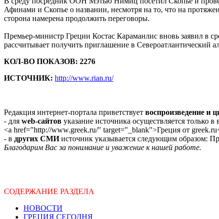
В среду посредник ООН Мэтью Нимиц посетил Скопье и прове
Афинами и Скопье о названии, несмотря на то, что на протяж
сторона намерена продолжить переговоры.
Премьер-министр Греции Костас Караманлис вновь заявил в ср
рассчитывает получить приглашение в Североатлантический аль
КОЛ-ВО ПОКАЗОВ: 2276
ИСТОЧНИК:
http://www.rian.ru/
Редакция интернет-портала приветствует
воспроизведение и 
- для
web-сайтов
указание источника осуществляется только в
<a href="http://www.greek.ru/" target="_blank">Греция от greek.ru
- в
других СМИ
источник указывается следующим образом: Про
Благодарим Вас за понимание и уважение к нашей работе.
СОДЕРЖАНИЕ РАЗДЕЛА
НОВОСТИ
ГРЕЦИЯ СЕГОДНЯ