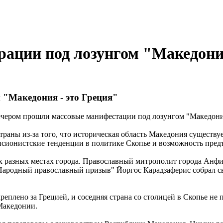
ации под лозунгом "Македония
 "Македония - это Греция"
вечером прошли массовые манифестации под лозунгом "Македония
раны из-за того, что историческая область Македония существует
ансионистские тенденции в политике Скопье и возможность пред
х разных местах города. Православный митрополит города Анф
 "Народный православный призыв" Йоргос Карадзаферис собрал 
еплено за Грецией, и соседняя страна со столицей в Скопье не 
Македонии.