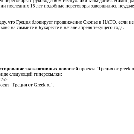
л переговоры с руководством Республики Македония. Нимиц ра
ении последних 15 лет подобные переговоры завершились неудач
еду, что Греция блокирует продвижение Скопье в НАТО, если н
янс на саммите в Бухаресте в начале апреля текущего года.
цитирование эксклюзивных новостей
проекта "Греция от greek.r
 виде следующей гиперссылки:
</a>
ект "Греция от Greek.ru".