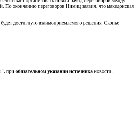
ссчитывает организовать новый раунд переговоров между
ей. По окончанию переговоров Нимиц заявил, что македонская
е будет достигнуто взаимоприемлемого решения. Скопье
u", при
обязательном указании источника
новости: