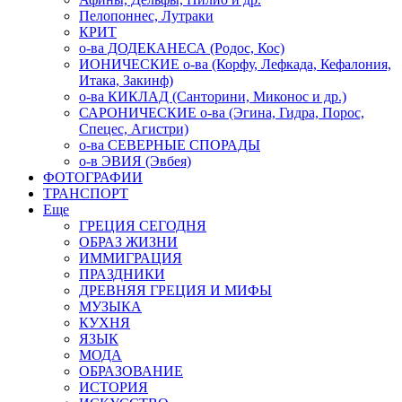
Пелопоннес, Лутраки
КРИТ
о-ва ДОДЕКАНЕСА (Родос, Кос)
ИОНИЧЕСКИЕ о-ва (Корфу, Лефкада, Кефалония,
Итака, Закинф)
о-ва КИКЛАД (Санторини, Миконос и др.)
САРОНИЧЕСКИЕ о-ва (Эгина, Гидра, Порос,
Спецес, Агистри)
о-ва СЕВЕРНЫЕ СПОРАДЫ
о-в ЭВИЯ (Эвбея)
ФОТОГРАФИИ
ТРАНСПОРТ
Еще
ГРЕЦИЯ СЕГОДНЯ
ОБРАЗ ЖИЗНИ
ИММИГРАЦИЯ
ПРАЗДНИКИ
ДРЕВНЯЯ ГРЕЦИЯ И МИФЫ
МУЗЫКА
КУХНЯ
ЯЗЫК
МОДА
ОБРАЗОВАНИЕ
ИСТОРИЯ