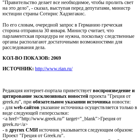
"Правительство делает все необходимое, чтобы пролить свет
на это дело", - сказал, выступая перед депутатами, министр
юстиции страны Сотирис Хадзигакис.
По его словам, очередной запрос в Германию греческая
сторона отправила 30 января. Министр считает, что
парламентская процедура не нужна, поскольку следственные
органы располагают достаточными возможностями для
расследования дела.
КОЛ-ВО ПОКАЗОВ: 2069
ИСТОЧНИК:
http://www.rian.ru/
Редакция интернет-портала приветствует
воспроизведение и
цитирование эксклюзивных новостей
проекта "Греция от
greek.ru", при
обязательном указании источника
новости:
- для
web-сайтов
указание источника осуществляется только в
виде следующей гиперссылки:
<a href="http://www.greek.ru/" target="_blank">Греция от
greek.ru</a>
- в
других СМИ
источник указывается следующим образом:
Проект "Греция от Greek.ru".