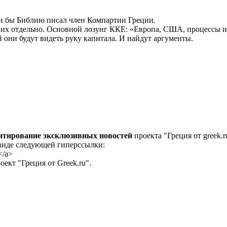
сли бы Библию писал член Компартии Греции.
их отдельно. Основной лозунг ККЕ: «Европа, США, процессы ин
 они будут видеть руку капитала. И найдут аргументы.
цитирование эксклюзивных новостей
проекта "Греция от greek.r
 виде следующей гиперссылки:
</a>
ект "Греция от Greek.ru".