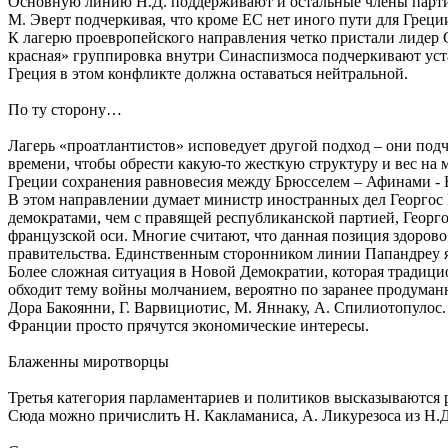
Основную линию Н.Д. поддерживают и остальные члены партии: 
М. Эверт подчеркивая, что кроме ЕС нет иного пути для Греци
К лагерю проевропейского направления четко пристали лидер С
красная» группировка внутри Синаспизмоса подчеркивают уст
Греция в этом конфликте должна оставаться нейтральной.
По ту сторону…
Лагерь «проатлантистов» исповедует другой подход – они под
времени, чтобы обрести какую-то жесткую структуру и вес на
Греции сохранения равновесия между Брюсселем – Афинами -
В этом направлении думает министр иностранных дел Георгос 
демократами, чем с правящей республиканской партией, Георго
французской оси. Многие считают, что данная позиция здоров
правительства. Единственным сторонником линии Папандреу 
Более сложная ситуация в Новой Демократии, которая традиц
обходит тему войны молчанием, вероятно по заранее продума
Дора Бакоянни, Г. Варвициотис, М. Яннаку, А. Спилиотопулос.
Франции просто прячутся экономические интересы.
Блаженны миротворцы
Третья категория парламентариев и политиков высказываются 
Сюда можно причислить Н. Какламаниса, А. Ликурезоса из Н.Д.