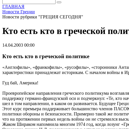
ГЛАВНАЯ
Новости Греции
Новости рубрики "ГРЕЦИЯ СЕГОДНЯ"
Кто есть кто в греческой пол
14.04.2003 00:00
Кто есть кто в греческой политике
«Англофилы», «франкофилы», «русофилы», «сторонники Антант
характеристики принадлежат историкам. С началом войны в Ир
Гуд бай, Америка!
Проевропейское направления греческого политикума возглавля
поддержку германо-французской оси и подчеркнул: «Те, кто на
шел в том направлении, в каком он развивается. Будущее Греци
Этот курс премьера поддерживает большинство членов ПАСОКа 
политики обороны и безопасности. Примерно такой же политич
что на протяжении первых недель войны он не стремился выск
Жаком Шираком напомнила многим 1974 год, когда лозунг «Гр