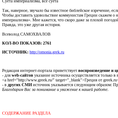
Суета империализма, все суета
Так, наверное, звучало бы известное библейское изречение, е
Чтобы доставить удовольствие коммунистам Греции скажем о н
империализма». Мне кажется, что скоро даже за плохой погодой
Правда, это уже другая история.
Всеволод САМОХВАЛОВ
КОЛ-ВО ПОКАЗОВ: 2761
ИСТОЧНИК:
http://omonia.grek.ru
Редакция интернет-портала приветствует
воспроизведение и 
- для
web-сайтов
указание источника осуществляется только в
<a href="http://www.greek.ru/" target="_blank">Греция от greek.ru
- в
других СМИ
источник указывается следующим образом: Про
Благодарим Вас за понимание и уважение к нашей работе.
СОДЕРЖАНИЕ РАЗДЕЛА