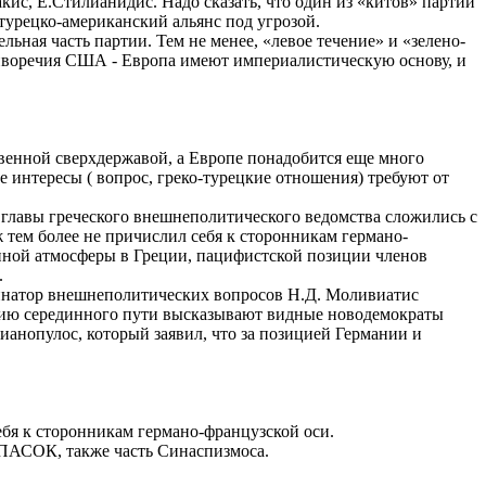
кис, Е.Стилианидис. Надо сказать, что один из «китов» партии
 турецко-американский альянс под угрозой.
ная часть партии. Тем не менее, «левое течение» и «зелено-
тиворечия США - Европа имеют империалистическую основу, и
венной сверхдержавой, а Европе понадобится еще много
 интересы ( вопрос, греко-турецкие отношения) требуют от
 главы греческого внешнеполитического ведомства сложились с
 тем более не причислил себя к сторонникам германо-
нной атмосферы в Греции, пацифистской позиции членов
.
динатор внешнеполитических вопросов Н.Д. Моливиатис
ицию серединного пути высказывают видные новодемократы
ианопулос, который заявил, что за позицией Германии и
бя к сторонникам германо-французской оси.
з ПАСОК, также часть Синаспизмоса.