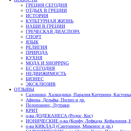
ГРЕЦИЯ СЕГОДНЯ
ОТДЫХ В ГРЕЦИИ
ИСТОРИЯ
КУЛЬТУРНАЯ ЖИЗНЬ
НАШИ В ГРЕЦИИ
ГРЕЧЕСКАЯ ДИАСПОРА
СПОРТ
ЯЗЫК
РЕЛИГИЯ
ПРИРОДА
КУХНЯ
МОДА И SHOPPING
ЕС СЕГОДНЯ
НЕДВИЖИМОСТЬ
БИЗНЕС
ЭКСКЛЮЗИВ
ОТЗЫВЫ
Салоники, Халкидики, Паралия Катерини, Касторь
Афины, Дельфы, Пилио и др.
Пелопоннес, Лутраки
КРИТ
о-ва ДОДЕКАНЕСА (Родос, Кос)
ИОНИЧЕСКИЕ о-ва (Корфу, Лефкада, Кефалония, И
о-ва КИКЛАД (Санторини, Миконос и др.)