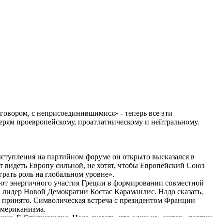
овором, с неприсоединившимися» - теперь все эти
ерям проевропейскому, проатлатническому и нейтральному.
ыступления на партийном форуме он открыто высказался в
ят видеть Европу сильной, не хотят, чтобы Европейский Союз
грать роль на глобальном уровне».
уют энергичного участия Греции в формировании совместной
 лидер Новой Демократии Костас Караманлис. Надо сказать,
е принято. Символическая встреча с президентом Франции
американизма.