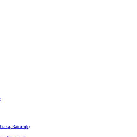
я
така, Закинф)