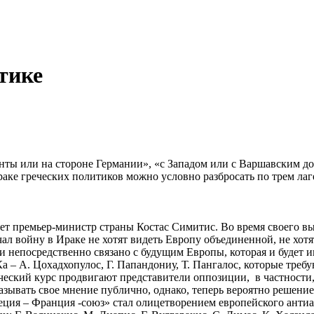
итике
ы или на стороне Германии», «с Западом или с Варшавским дог
аке греческих политиков можно условно разбросать по трем лаг
ет премьер-министр страны Костас Симитис. Во время своего в
чал войну в Ираке не хотят видеть Европу объединенной, не хот
и непосредственно связано с будущим Европы, которая и будет и
– А. Цохадхопулос, Г. Папандониу, Т. Пангалос, которые треб
еский курс продвигают представители оппозиции, в частности,
азывать свое мнение публично, однако, теперь вероятно решени
еция – Франция -союз» стал олицетворением европейского анти