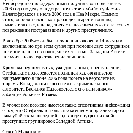
Непосредственно задержанный получил свой ордер летом
2006 года по делу о подстрекательстве к убийству Фемиса
Калапофаракоса в июле 2000 года в Неа Макри. Помимо
этого, он обвинялся в контрабанде сигарет и топлива,
вымогательстве, в нападениях с нанесением тяжких телесных
повреждений пострадавшим и других преступлениях.
В декабре 2006-го он был заочно приговорен к 14 месяцам
заключения, но при этом сумел при помощи двух сотрудников
полиции одного из полицейских участков Западной Аттики
получить новое удостоверение личности.
Кроме вышеупомянутых, уже доказанных, преступлений,
Стефанакис подозревается полицией как организатор
нашумевшего в июне 2006 года побега на вертолете из
тюрьмы Коридаллоса своего тезки - криминального
авторитета Василиса Палеокостаса с его напарником-
албанцем Алкетом Ризаем.
В уголовном розыске имеется также оперативная информация
о том, что Стефанакис являлся заказчиком и организатором
ряда убийств за последний год в ходе внутренних войн
преступных группировок Западной Аттики.
Сергей Муратидис