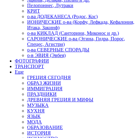
Пелопоннес, Лутраки
КРИТ
о-ва ДОДЕКАНЕСА (Родос, Кос)
ИОНИЧЕСКИЕ о-ва (Корфу, Лефкада, Кефалония,
Итака, Закинф)
о-ва КИКЛАД (Санторини, Миконос и др.)
САРОНИЧЕСКИЕ о-ва (Эгина, Гидра, Порос,
Спецес, Агистри)
о-ва СЕВЕРНЫЕ СПОРАДЫ
о-в ЭВИЯ (Эвбея)
ФОТОГРАФИИ
ТРАНСПОРТ
Еще
ГРЕЦИЯ СЕГОДНЯ
ОБРАЗ ЖИЗНИ
ИММИГРАЦИЯ
ПРАЗДНИКИ
ДРЕВНЯЯ ГРЕЦИЯ И МИФЫ
МУЗЫКА
КУХНЯ
ЯЗЫК
МОДА
ОБРАЗОВАНИЕ
ИСТОРИЯ