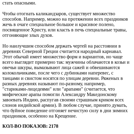
стать опасными.
Чтобы отогнать каликандзаров, существует множество
способов. Например, можно на протяжении всех праздников
жечь в очаге специальное большое и красивое полено,
посвященное Христу, или класть в печь специальные травы,
отгоняющие злых духов.
Но наилучшим способом держать чертей на расстоянии в
деревнях Северной Греции считается народный карнавал.
Этот обычай имеет множество форм и вариантов, но чаще
всего выглядит примерно так: мужчины облачаются в козьи и
овечьи шкуры, вымазывают лица сажей и обвешиваются
колокольчиками, после чего с дубинками наперевес, с
танцами и свистом носятся по улицам деревни. Ряженых в
разных деревнях называют по-разному, например,
"стариками-лицедеями" или "арапами" (считается, что
мифические арапы помогли Александру Македонскому
завоевать Индию, распугав своими страшным криком всех
слонов индийской армии). В любом случае, принято думать,
что буйное поведение отгоняет нечистую силу в дни зимних
праздников, особенно на Крещение.
КОЛ-ВО ПОКАЗОВ: 2178