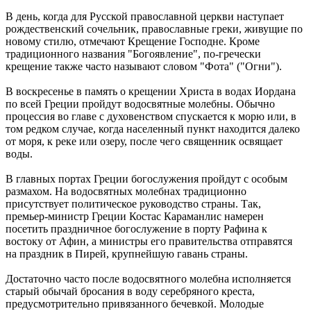
В день, когда для Русской православной церкви наступает
рождественский сочельник, православные греки, живущие по
новому стилю, отмечают Крещение Господне. Кроме
традиционного названия "Богоявление", по-гречески
крещение также часто называют словом "Фота" ("Огни").
В воскресенье в память о крещении Христа в водах Иордана
по всей Греции пройдут водосвятные молебны. Обычно
процессия во главе с духовенством спускается к морю или, в
том редком случае, когда населенный пункт находится далеко
от моря, к реке или озеру, после чего священник освящает
воды.
В главных портах Греции богослужения пройдут с особым
размахом. На водосвятных молебнах традиционно
присутствует политическое руководство страны. Так,
премьер-министр Греции Костас Караманлис намерен
посетить праздничное богослужение в порту Рафина к
востоку от Афин, а министры его правительства отправятся
на праздник в Пирей, крупнейшую гавань страны.
Достаточно часто после водосвятного молебна исполняется
старый обычай бросания в воду серебряного креста,
предусмотрительно привязанного бечевкой. Молодые