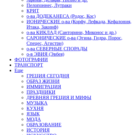
Пелопоннес, Лутраки
КРИТ
о-ва ДОДЕКАНЕСА (Родос, Кос)
ИОНИЧЕСКИЕ о-ва (Корфу, Лефкада, Кефалония,
Итака, Закинф)
о-ва КИКЛАД (Санторини, Миконос и др.)
САРОНИЧЕСКИЕ о-ва (Эгина, Гидра, Порос,
Спецес, Агистри)
о-ва СЕВЕРНЫЕ СПОРАДЫ
о-в ЭВИЯ (Эвбея)
ФОТОГРАФИИ
ТРАНСПОРТ
Еще
ГРЕЦИЯ СЕГОДНЯ
ОБРАЗ ЖИЗНИ
ИММИГРАЦИЯ
ПРАЗДНИКИ
ДРЕВНЯЯ ГРЕЦИЯ И МИФЫ
МУЗЫКА
КУХНЯ
ЯЗЫК
МОДА
ОБРАЗОВАНИЕ
ИСТОРИЯ