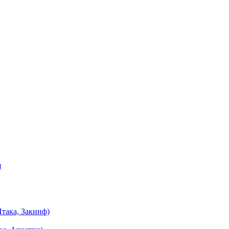
я
така, Закинф)