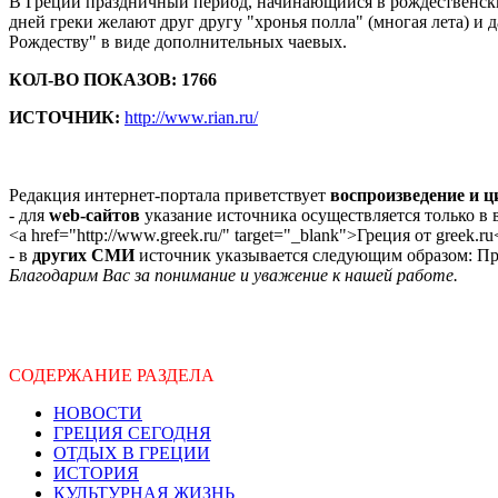
В Греции праздничный период, начинающийся в рождественски
дней греки желают друг другу "хронья полла" (многая лета) и
Рождеству" в виде дополнительных чаевых.
КОЛ-ВО ПОКАЗОВ: 1766
ИСТОЧНИК:
http://www.rian.ru/
Редакция интернет-портала приветствует
воспроизведение и 
- для
web-сайтов
указание источника осуществляется только в
<a href="http://www.greek.ru/" target="_blank">Греция от greek.ru
- в
других СМИ
источник указывается следующим образом: Про
Благодарим Вас за понимание и уважение к нашей работе.
СОДЕРЖАНИЕ РАЗДЕЛА
НОВОСТИ
ГРЕЦИЯ СЕГОДНЯ
ОТДЫХ В ГРЕЦИИ
ИСТОРИЯ
КУЛЬТУРНАЯ ЖИЗНЬ