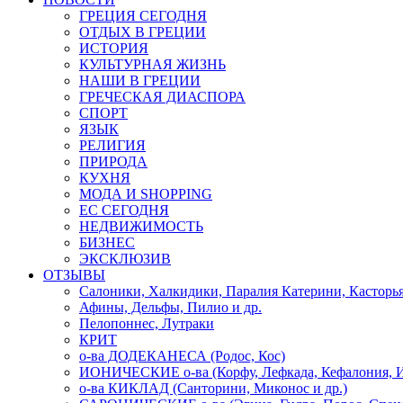
ГРЕЦИЯ СЕГОДНЯ
ОТДЫХ В ГРЕЦИИ
ИСТОРИЯ
КУЛЬТУРНАЯ ЖИЗНЬ
НАШИ В ГРЕЦИИ
ГРЕЧЕСКАЯ ДИАСПОРА
СПОРТ
ЯЗЫК
РЕЛИГИЯ
ПРИРОДА
КУХНЯ
МОДА И SHOPPING
ЕС СЕГОДНЯ
НЕДВИЖИМОСТЬ
БИЗНЕС
ЭКСКЛЮЗИВ
ОТЗЫВЫ
Салоники, Халкидики, Паралия Катерини, Касторь
Афины, Дельфы, Пилио и др.
Пелопоннес, Лутраки
КРИТ
о-ва ДОДЕКАНЕСА (Родос, Кос)
ИОНИЧЕСКИЕ о-ва (Корфу, Лефкада, Кефалония, И
о-ва КИКЛАД (Санторини, Миконос и др.)