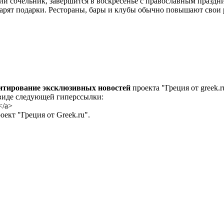
й сочельник, завершится в воскресенье с православным празд
 дарят подарки. Рестораны, бары и клубы обычно повышают свои
цитирование эксклюзивных новостей
проекта "Греция от greek.r
 виде следующей гиперссылки:
</a>
ект "Греция от Greek.ru".