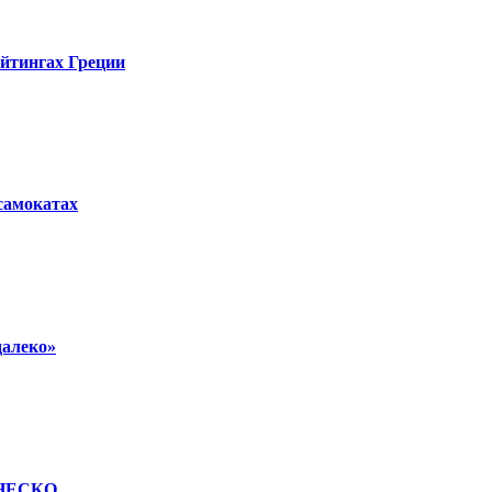
ейтингах Греции
осамокатах
далеко»
 ЮНЕСКО