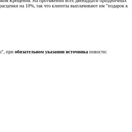
ником Крещения. На протяжении всех двенадцати праздничных
 расценки на 10%, так что клиенты выплачивают им "подарок к
u", при
обязательном указании источника
новости: