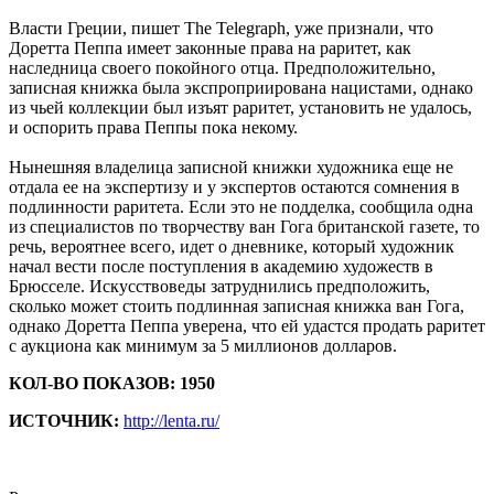
Власти Греции, пишет The Telegraph, уже признали, что
Доретта Пеппа имеет законные права на раритет, как
наследница своего покойного отца. Предположительно,
записная книжка была экспроприирована нацистами, однако
из чьей коллекции был изъят раритет, установить не удалось,
и оспорить права Пеппы пока некому.
Нынешняя владелица записной книжки художника еще не
отдала ее на экспертизу и у экспертов остаются сомнения в
подлинности раритета. Если это не подделка, сообщила одна
из специалистов по творчеству ван Гога британской газете, то
речь, вероятнее всего, идет о дневнике, который художник
начал вести после поступления в академию художеств в
Брюсселе. Искусствоведы затруднились предположить,
сколько может стоить подлинная записная книжка ван Гога,
однако Доретта Пеппа уверена, что ей удастся продать раритет
с аукциона как минимум за 5 миллионов долларов.
КОЛ-ВО ПОКАЗОВ: 1950
ИСТОЧНИК:
http://lenta.ru/