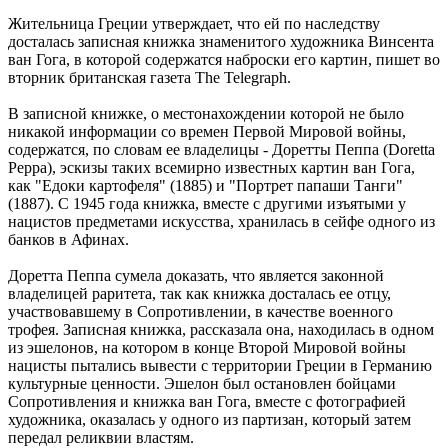
Жительница Греции утверждает, что ей по наследству
досталась записная книжка знаменитого художника Винсента
ван Гога, в которой содержатся наброски его картин, пишет во
вторник британская газета The Telegraph.
В записной книжке, о местонахождении которой не было
никакой информации со времен Первой Мировой войны,
содержатся, по словам ее владелицы - Доретты Пеппа (Doretta
Peppa), эскизы таких всемирно известных картин ван Гога,
как "Едоки картофеля" (1885) и "Портрет папаши Танги"
(1887). C 1945 года книжка, вместе с другими изъятыми у
нацистов предметами искусства, хранилась в сейфе одного из
банков в Афинах.
Доретта Пеппа сумела доказать, что является законной
владелицей раритета, так как книжка досталась ее отцу,
участвовавшему в Сопротивлении, в качестве военного
трофея. Записная книжка, рассказала она, находилась в одном
из эшелонов, на котором в конце Второй Мировой войны
нацисты пытались вывести с территории Греции в Германию
культурные ценности. Эшелон был остановлен бойцами
Сопротивления и книжка ван Гога, вместе с фотографией
художника, оказалась у одного из партизан, который затем
передал реликвии властям.