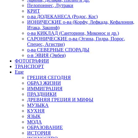
Пелопоннес, Лутраки
КРИТ
о-ва ДОДЕКАНЕСА (Родос, Кос)
ИОНИЧЕСКИЕ о-ва (Корфу, Лефкада, Кефалония,
Итака, Закинф)
о-ва КИКЛАД (Санторини, Миконос и др.)
САРОНИЧЕСКИЕ о-ва (Эгина, Гидра, Порос,
Спецес, Агистри)
о-ва СЕВЕРНЫЕ СПОРАДЫ
о-в ЭВИЯ (Эвбея)
ФОТОГРАФИИ
ТРАНСПОРТ
Еще
ГРЕЦИЯ СЕГОДНЯ
ОБРАЗ ЖИЗНИ
ИММИГРАЦИЯ
ПРАЗДНИКИ
ДРЕВНЯЯ ГРЕЦИЯ И МИФЫ
МУЗЫКА
КУХНЯ
ЯЗЫК
МОДА
ОБРАЗОВАНИЕ
ИСТОРИЯ