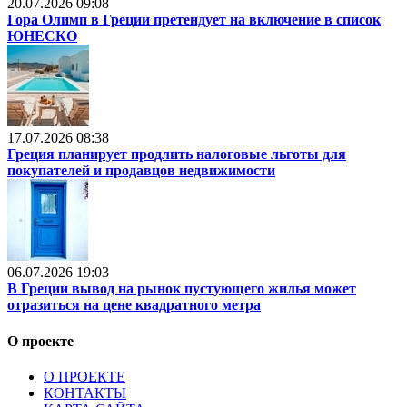
20.07.2026 09:08
Гора Олимп в Греции претендует на включение в список
ЮНЕСКО
17.07.2026 08:38
Греция планирует продлить налоговые льготы для
покупателей и продавцов недвижимости
06.07.2026 19:03
В Греции вывод на рынок пустующего жилья может
отразиться на цене квадратного метра
О проекте
О ПРОЕКТЕ
КОНТАКТЫ