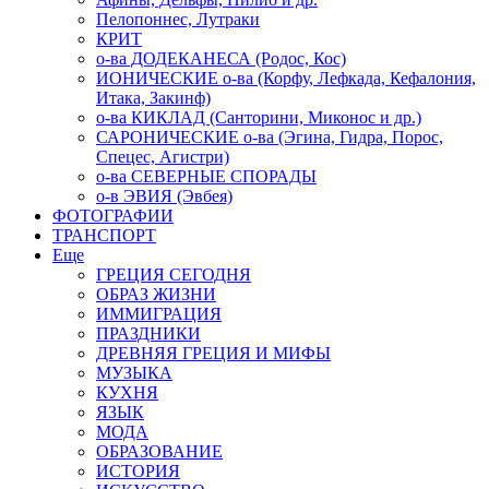
Пелопоннес, Лутраки
КРИТ
о-ва ДОДЕКАНЕСА (Родос, Кос)
ИОНИЧЕСКИЕ о-ва (Корфу, Лефкада, Кефалония,
Итака, Закинф)
о-ва КИКЛАД (Санторини, Миконос и др.)
САРОНИЧЕСКИЕ о-ва (Эгина, Гидра, Порос,
Спецес, Агистри)
о-ва СЕВЕРНЫЕ СПОРАДЫ
о-в ЭВИЯ (Эвбея)
ФОТОГРАФИИ
ТРАНСПОРТ
Еще
ГРЕЦИЯ СЕГОДНЯ
ОБРАЗ ЖИЗНИ
ИММИГРАЦИЯ
ПРАЗДНИКИ
ДРЕВНЯЯ ГРЕЦИЯ И МИФЫ
МУЗЫКА
КУХНЯ
ЯЗЫК
МОДА
ОБРАЗОВАНИЕ
ИСТОРИЯ