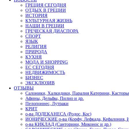
ГРЕЦИЯ СЕГОДНЯ
ОТДЫХ В ГРЕЦИИ
ИСТОРИЯ
КУЛЬТУРНАЯ ЖИЗНЬ
НАШИ В ГРЕЦИИ
ГРЕЧЕСКАЯ ДИАСПОРА
СПОРТ
ЯЗЫК
РЕЛИГИЯ
ПРИРОДА
КУХНЯ
МОДА И SHOPPING
ЕС СЕГОДНЯ
НЕДВИЖИМОСТЬ
БИЗНЕС
ЭКСКЛЮЗИВ
ОТЗЫВЫ
Салоники, Халкидики, Паралия Катерини, Касторь
Афины, Дельфы, Пилио и др.
Пелопоннес, Лутраки
КРИТ
о-ва ДОДЕКАНЕСА (Родос, Кос)
ИОНИЧЕСКИЕ о-ва (Корфу, Лефкада, Кефалония, И
о-ва КИКЛАД (Санторини, Миконос и др.)