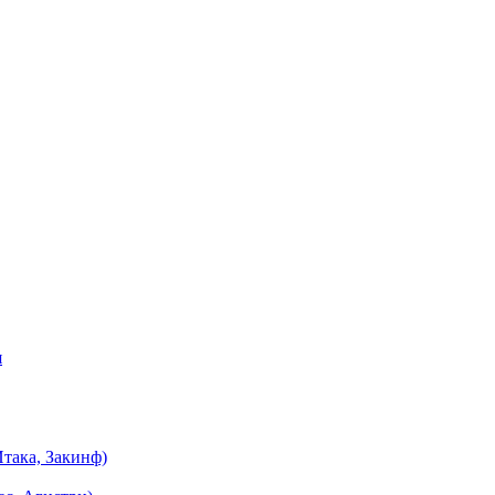
я
така, Закинф)