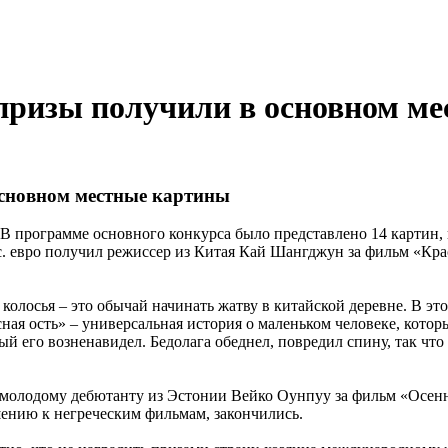
призы получили в основном м
основном местные картины
 программе основного конкурса было представлено 14 картин, 
ыс. евро получил режиссер из Китая Кай Шангджун за фильм «Кр
колосья – это обычай начинать жатву в китайской деревне. В эт
ная ость» – универсальная история о маленьком человеке, которы
рый его возненавидел. Бедолага обеднел, повредил спину, так что 
 молодому дебютанту из Эстонии Вейко Оунпуу за фильм «Осенн
шению к негреческим фильмам, закончились.