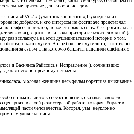
ри как-то неловко. Тем более, когда в конкурсе, состоящем из
е остальные призовые деньги остались дома.
названием «PVC-1» (участник каннского «Двухнедельника
ода не добрался, и его интересы на фестивале представлял
 по профессии доктор, но хочет помочь сыну. Его трогательная
дателя жюри), картина выиграла приз зрительских симпатий (с
ару раз всплакнула на этой душещипательной истории о том,
 работам, как-то смутил. А еще больше смутило то, что трудно
реживания за супругу, на которую бандиты нацепили ошейник с
пулоса и Василиса Райссиса («Исправление»), сочинивших
где для него по-прежнему нет места.
аниколаса. Молодая женщина весь фильм борется за выживание
особо внимательного к себе отношения, оказалась явно «в
 сценариях, в своей режиссерской работе, которая вбирает в
мыслящей части человечества. Которая, увы, неуклонно
 огромным удовольствием.