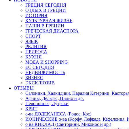
ГРЕЦИЯ СЕГОДНЯ
ОТДЫХ В ГРЕЦИИ
ИСТОРИЯ
КУЛЬТУРНАЯ ЖИЗНЬ
НАШИ В ГРЕЦИИ
ГРЕЧЕСКАЯ ДИАСПОРА
СПОРТ
ЯЗЫК
РЕЛИГИЯ
ПРИРОДА
КУХНЯ
МОДА И SHOPPING
ЕС СЕГОДНЯ
НЕДВИЖИМОСТЬ
БИЗНЕС
ЭКСКЛЮЗИВ
ОТЗЫВЫ
Салоники, Халкидики, Паралия Катерини, Касторь
Афины, Дельфы, Пилио и др.
Пелопоннес, Лутраки
КРИТ
о-ва ДОДЕКАНЕСА (Родос, Кос)
ИОНИЧЕСКИЕ о-ва (Корфу, Лефкада, Кефалония, И
о-ва КИКЛАД (Санторини, Миконос и др.)