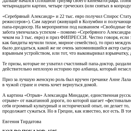
Дальше начался сплошной триумф своего кинематографа. Понятн
четырнадцати картин, четыре греческих (или снятых в копродук
«Серебряный Александр» и 22 тыс. евро получил Спирос Стату
режиссеров»). Сам лауреат (живущий в Колумбии и получающий
папа-продюсер. На мероприятии под названием «Свободные бесе
забота увенчалась успехом – помимо «Серебряного Александра
чеком на 3 тыс. евро) и приз ФИПРЕССИ. Честно говоря, если 
как бандиты мучили тихое, мирное семейство), то приз междун
было догадаться, какой же не очень запомнившийся актер сыгра
взрывным устройством, или тот, что выковыривал взрывчатку, д
Те призы, которые не ухватил счастливый папа-доктор, разда
действительно неплохую историю про албанца, который незаслу
Приз за лучшую женскую роль был вручен гречанке Анне Лала
в чужой стране и очень хочет вернуться домой.
А картина «Отрыв» Александра Миндадзе, единственная русская
отрыве» от накатанной дороги, по которой шагает «фестивально
себя огромный культурный и исторический опыт, он делает то,
продолжает сужаться. Но в Греции, как известно, все есть. В 
Евгения Тирдатова