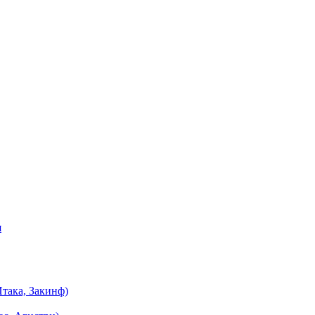
я
така, Закинф)