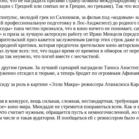
о, что не наградить призами страну-хозяина международному жю
ции с Грецией или снятых не в Греции, но греками). Так что вс
лопулос, молодой грек из Салоников, за фильм под «кодовым» 
 профессиональную подготовку в Лос-Анджелесе) до родного гор
ды» папа честно признался, что в кино ничего не понимает, сам
» и приза за лучшую актерскую работу от Иржи Менцеля (предсе
зрительский приз кажется заслуженным (автор этих строк даже п
ародной критики, которая предпочла зрительское кино авторским
л лучше всех: тот, что падал время от времени в обморок от пе
а так неумело, что погиб вместе с несчастной.
ли другим грекам. За лучший сценарий наградили Таноса Анасто
женно отсидел в тюрьме, а теперь бродит по огромным Афинам, 
сиду за роль в картине «Элли Макра» режиссера Атанасиоса Кар
 в конкурсе, вещь сильная, сложная, нестандартная, требующая 
е» кино мира. Миндадзе не стремится понравиться всем. Как и в
 что считает нужным, обращается пусть к немногочисленной, но 
том числе и такая аудитория. И пообщаться ей с режиссером было