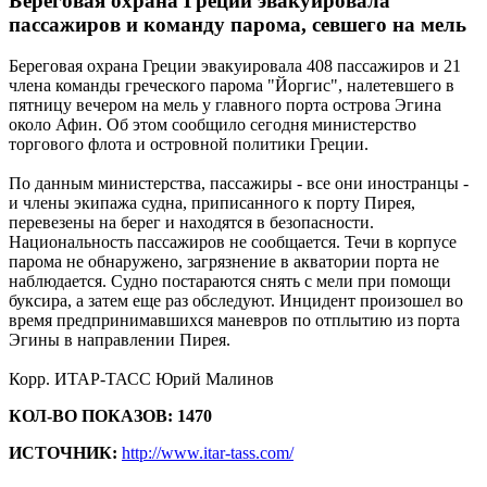
Береговая охрана Греции эвакуировала
пассажиров и команду парома, севшего на мель
Береговая охрана Греции эвакуировала 408 пассажиров и 21
члена команды греческого парома "Йоргис", налетевшего в
пятницу вечером на мель у главного порта острова Эгина
около Афин. Об этом сообщило сегодня министерство
торгового флота и островной политики Греции.
По данным министерства, пассажиры - все они иностранцы -
и члены экипажа судна, приписанного к порту Пирея,
перевезены на берег и находятся в безопасности.
Национальность пассажиров не сообщается. Течи в корпусе
парома не обнаружено, загрязнение в акватории порта не
наблюдается. Судно постараются снять с мели при помощи
буксира, а затем еще раз обследуют. Инцидент произошел во
время предпринимавшихся маневров по отплытию из порта
Эгины в направлении Пирея.
Корр. ИТАР-ТАСС Юрий Малинов
КОЛ-ВО ПОКАЗОВ: 1470
ИСТОЧНИК:
http://www.itar-tass.com/