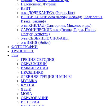
Пелопоннес, Лутраки
КРИТ
о-ва ДОДЕКАНЕСА (Родос, Кос)
ИОНИЧЕСКИЕ о-ва (Корфу, Лефкада, Кефалония,
Итака, Закинф)
о-ва КИКЛАД (Санторини, Миконос и др.)
САРОНИЧЕСКИЕ о-ва (Эгина, Гидра, Порос,
Спецес, Агистри)
о-ва СЕВЕРНЫЕ СПОРАДЫ
о-в ЭВИЯ (Эвбея)
ФОТОГРАФИИ
ТРАНСПОРТ
Еще
ГРЕЦИЯ СЕГОДНЯ
ОБРАЗ ЖИЗНИ
ИММИГРАЦИЯ
ПРАЗДНИКИ
ДРЕВНЯЯ ГРЕЦИЯ И МИФЫ
МУЗЫКА
КУХНЯ
ЯЗЫК
МОДА
ОБРАЗОВАНИЕ
ИСТОРИЯ