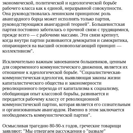
экономической, политической и идеологической борьбе
рабочего класса как к единой, неразрывной совокупности.
Она руководствовалась ленинским принципом: роль
авангардного борца может исполнять только партия,
руководствующаяся авангардной теорией". Большевистская
партия постоянно заботилась о прочной связи с трудящимися,
прежде всего — с рабочими массами. Эти связи крепнут,
когда внутри партии развиваются демократия и самокритика,
опирающиеся на высший основополагающий принцип —
коллективизм".
Исключительно важным завоеванием большевиков, ценным
для современного коммунистического движения, является их
отношение к идеологической борьбе. "Социалистическая-
коммунистическая идеология, выявляющая законы жизни
капиталистического общества и закономерности
революционного перехода от капитализма к социализму,
обобщающая опыт классовой борьбы, развивается и
передается рабочему классу от революционной
коммунистической партии, которая является его сознательным
и организованным авангардом. Именно в этом заключается
необходимость коммунистической партии".
Осмысливая трагедию 80-90-х годов, греческие товарищи
заявляют: "Мы отвергаем рассуждения о "развале"