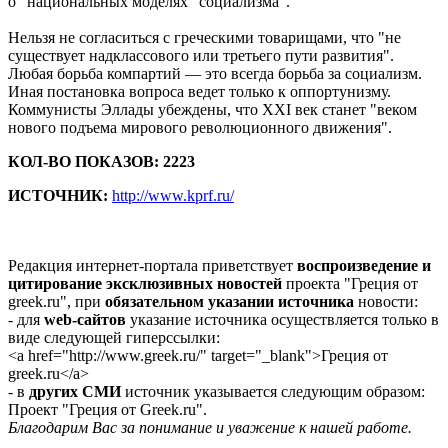
о "национальных моделях" социализма".
Нельзя не согласиться с греческими товарищами, что "не
существует надклассового или третьего пути развития".
Любая борьба компартий — это всегда борьба за социализм.
Иная постановка вопроса ведет только к оппортунизму.
Коммунисты Эллады убеждены, что XXI век станет "веком
нового подъема мирового революционного движения".
КОЛ-ВО ПОКАЗОВ: 2223
ИСТОЧНИК:
http://www.kprf.ru/
Редакция интернет-портала приветствует
воспроизведение и
цитирование эксклюзивных новостей
проекта "Греция от
greek.ru", при
обязательном указании источника
новости:
- для
web-сайтов
указание источника осуществляется только в
виде следующей гиперссылки:
<a href="http://www.greek.ru/" target="_blank">Греция от
greek.ru</a>
- в
других СМИ
источник указывается следующим образом:
Проект "Греция от Greek.ru".
Благодарим Вас за понимание и уважение к нашей работе.