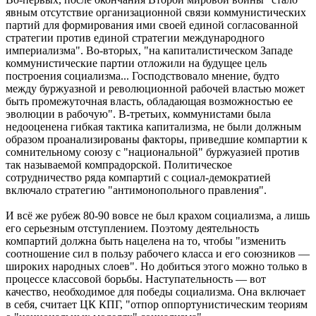
явным отсутствие организационной связи коммунистических
партий для формирования ими своей единой согласованной
стратегии против единой стратегии международного
империализма". Во-вторых, "на капиталистическом Западе
коммунистические партии отложили на будущее цель
построения социализма... Господствовало мнение, будто
между буржуазной и революционной рабочей властью может
быть промежуточная власть, обладающая возможностью ее
эволюции в рабочую". В-третьих, коммунистами была
недооценена гибкая тактика капитализма, не были должным
образом проанализированы факторы, приведшие компартии к
сомнительному союзу с "национальной" буржуазией против
так называемой компрадорской. Политическое
сотрудничество ряда компартий с социал-демократией
включало стратегию "антимонопольного правления".
И всё же рубеж 80-90 вовсе не был крахом социализма, а лишь
его серьезным отступлением. Поэтому деятельность
компартий должна быть нацелена на то, чтобы "изменить
соотношение сил в пользу рабочего класса и его союзников —
широких народных слоев". Но добиться этого можно только в
процессе классовой борьбы. Наступательность — вот
качество, необходимое для победы социализма. Она включает
в себя, считает ЦК КПГ, "отпор оппортунистическим теориям