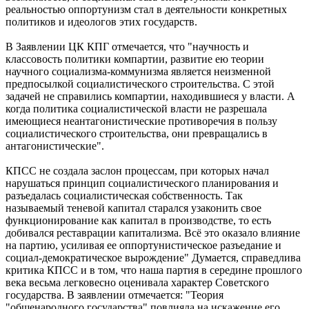
реальностью оппортунизм стал в деятельности конкретных
политиков и идеологов этих государств.
В Заявлении ЦК КПГ отмечается, что "научность и
классовость политики компартии, развитие ею теории
научного социализма-коммунизма является неизменной
предпосылкой социалистического строительства. С этой
задачей не справились компартии, находившиеся у власти. А
когда политика социалистической власти не разрешала
имеющиеся неантагонистические противоречия в пользу
социалистического строительства, они превращались в
антагонистические".
КПСС не создала заслон процессам, при которых начал
нарушаться принцип социалистического планирования и
разъедалась социалистическая собственность. Так
называемый теневой капитал старался узаконить свое
функционирование как капитал в производстве, то есть
добивался реставрации капитализма. Всё это оказало влияние
на партию, усиливая ее оппортунистическое разъедание и
социал-демократическое вырождение" Думается, справедлива
критика КПСС и в том, что наша партия в середине прошлого
века весьма легковесно оценивала характер Советского
государства. В заявлении отмечается: "Теория
"общенародного государства" повлияла на искажение его