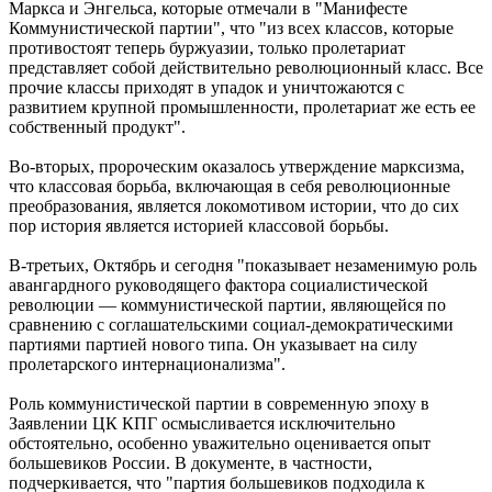
Маркса и Энгельса, которые отмечали в "Манифесте
Коммунистической партии", что "из всех классов, которые
противостоят теперь буржуазии, только пролетариат
представляет собой действительно революционный класс. Все
прочие классы приходят в упадок и уничтожаются с
развитием крупной промышленности, пролетариат же есть ее
собственный продукт".
Во-вторых, пророческим оказалось утверждение марксизма,
что классовая борьба, включающая в себя революционные
преобразования, является локомотивом истории, что до сих
пор история является историей классовой борьбы.
В-третьих, Октябрь и сегодня "показывает незаменимую роль
авангардного руководящего фактора социалистической
революции — коммунистической партии, являющейся по
сравнению с соглашательскими социал-демократическими
партиями партией нового типа. Он указывает на силу
пролетарского интернационализма".
Роль коммунистической партии в современную эпоху в
Заявлении ЦК КПГ осмысливается исключительно
обстоятельно, особенно уважительно оценивается опыт
большевиков России. В документе, в частности,
подчеркивается, что "партия большевиков подходила к