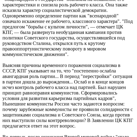
характеристики и снизила роль рабочего класса. Она также
исказила характер социалистической демократии.
Одновременно определение партии как "всенародной"
означало искажение ее рабочего, классового характера". "Под
предлогом "борьбы с культом личности", — отмечает ЦК
КПГ, — была развернута необузданная кампания против
политики Советского государства, осуществлявшейся под
руководством Сталина, открылся путь к крутому
правооппортунистическому повороту в мировом
коммунистическом движении".
Выясняя причины временного поражения социализма в
СССР, КПГ указывает на то, что "постепенно ослабла
авангардная роль партии... В период "перестройки" ситуация
в партии дошла до вырождения... Ослаб и в конце концов
исчез контроль рабочего класса над партией. Был нарушен
принцип равноправия коммунистов. Сформировались
условия для развития карьеризма партийных кадров",
Нынешние коммунисты России часто задаются вопросом:
почему зарубежные коммунисты не проявили солидарности с
защитниками социализма и Советского Союза, когда против
них выступили силы контрреволюции? В Заявлении ЦК КПГ
предлагается ответ на этот вопрос.
Во-первых, после окончания Второй мировой войны "стало