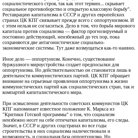
социалистического строя, так как этот термин... скрывает
социальное противоборство и открытую классовую борьбу".
Реставрацию капитализма в СССР и других европейских
странах ЦК КПГ связывает прежде всего с оппортунизмом. И
с этим нельзя не согласиться. Дело в том, что борьба мирового
капитала против социализма — фактор прогнозируемый и
постоянно действующий, неизбежный до тех пор, пока
сохраняются две антагонистические социально-
экономические системы. Тут даже возмущаться как-то наивно.
Иное дело — оппортунизм. Конечно, существование
буржуазного мироустройства создает предпосылки для
оппортунизма. Но действительностью он становится лишь в
деятельности коммунистических партий. ЦК КПГ обращает
внимание на серьезные проявления оппортунизма в жизни
коммунистических партий как социалистических стран, так и
компартий капиталистического мира.
При осмыслении деятельности советских коммунистов ЦК
КПГ напоминает известное положение К. Маркса из
"Критики Готской программы" о том, что социализм
неизбежно несет на себе отпечатки капитализма, его следы.
Значит, в СССР и других соцстранах во все годы
строительства в них социализма наличествовали и
возможность, и социальная база оппортунизма. Но