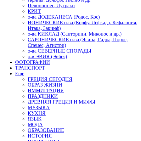
Пелопоннес, Лутраки
КРИТ
о-ва ДОДЕКАНЕСА (Родос, Кос)
ИОНИЧЕСКИЕ о-ва (Корфу, Лефкада, Кефалония,
Итака, Закинф)
о-ва КИКЛАД (Санторини, Миконос и др.)
САРОНИЧЕСКИЕ о-ва (Эгина, Гидра, Порос,
Спецес, Агистри)
о-ва СЕВЕРНЫЕ СПОРАДЫ
о-в ЭВИЯ (Эвбея)
ФОТОГРАФИИ
ТРАНСПОРТ
Еще
ГРЕЦИЯ СЕГОДНЯ
ОБРАЗ ЖИЗНИ
ИММИГРАЦИЯ
ПРАЗДНИКИ
ДРЕВНЯЯ ГРЕЦИЯ И МИФЫ
МУЗЫКА
КУХНЯ
ЯЗЫК
МОДА
ОБРАЗОВАНИЕ
ИСТОРИЯ