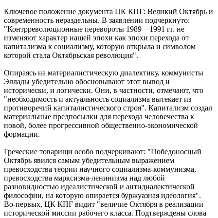
Ключевое положение документа ЦК КПГ: Великий Октябрь и
современность нераздельны. В заявлении подчеркнуто:
"Контрреволюционные перевороты 1989—1991 гг. не
изменяют характер нашей эпохи как эпохи перехода от
капитализма к социализму, которую открыла и символом
которой стала Октябрьская революция".
Опираясь на материалистическую диалектику, коммунисты
Эллады убедительно обосновывают этот вывод и
исторически, и логически. Они, в частности, отмечают, что
"необходимость и актуальность социализма вытекает из
противоречий капиталистического строя". Капитализм создал
материальные предпосылки для перехода человечества к
новой, более прогрессивной общественно-экономической
формации.
Греческие товарищи особо подчеркивают: "Победоносный
Октябрь явился самым убедительным выражением
превосходства теории научного социализма-коммунизма,
превосходства марксизма-ленинизма над любой
разновидностью идеалистической и антидиалектической
философии, на которую опирается буржуазная идеология".
Во-первых, ЦК КПГ видит "величие Октября в реализации
исторической миссии рабочего класса. Подтверждены слова