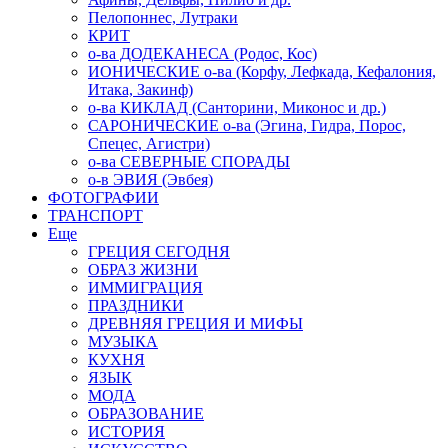
Пелопоннес, Лутраки
КРИТ
о-ва ДОДЕКАНЕСА (Родос, Кос)
ИОНИЧЕСКИЕ о-ва (Корфу, Лефкада, Кефалония,
Итака, Закинф)
о-ва КИКЛАД (Санторини, Миконос и др.)
САРОНИЧЕСКИЕ о-ва (Эгина, Гидра, Порос,
Спецес, Агистри)
о-ва СЕВЕРНЫЕ СПОРАДЫ
о-в ЭВИЯ (Эвбея)
ФОТОГРАФИИ
ТРАНСПОРТ
Еще
ГРЕЦИЯ СЕГОДНЯ
ОБРАЗ ЖИЗНИ
ИММИГРАЦИЯ
ПРАЗДНИКИ
ДРЕВНЯЯ ГРЕЦИЯ И МИФЫ
МУЗЫКА
КУХНЯ
ЯЗЫК
МОДА
ОБРАЗОВАНИЕ
ИСТОРИЯ