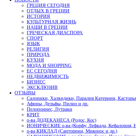
ГРЕЦИЯ СЕГОДНЯ
ОТДЫХ В ГРЕЦИИ
ИСТОРИЯ
КУЛЬТУРНАЯ ЖИЗНЬ
НАШИ В ГРЕЦИИ
ГРЕЧЕСКАЯ ДИАСПОРА
СПОРТ
ЯЗЫК
РЕЛИГИЯ
ПРИРОДА
КУХНЯ
МОДА И SHOPPING
ЕС СЕГОДНЯ
НЕДВИЖИМОСТЬ
БИЗНЕС
ЭКСКЛЮЗИВ
ОТЗЫВЫ
Салоники, Халкидики, Паралия Катерини, Касторь
Афины, Дельфы, Пилио и др.
Пелопоннес, Лутраки
КРИТ
о-ва ДОДЕКАНЕСА (Родос, Кос)
ИОНИЧЕСКИЕ о-ва (Корфу, Лефкада, Кефалония, И
о-ва КИКЛАД (Санторини, Миконос и др.)