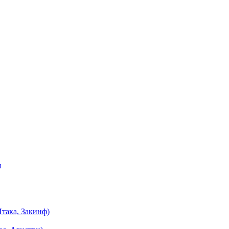
я
така, Закинф)