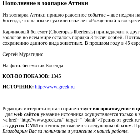
Пополнение в зоопарке Аттики
Из зоопарка Аттики пришло радостное событие – две недели на
Босенда, что на языке суахили означает «Рожденный в воскресе
Карликовый бегемот (Choeropsis liberiensis) принадлежит к др
зоологов во всем мире осталось порядка 3 тысяч особей. Поэт
сохранению данного вида животных. В прошлом году в 45 евр
Сергей Муратидис
На фото: бегемотик Босенда
КОЛ-ВО ПОКАЗОВ: 1345
ИСТОЧНИК:
http://www.greek.ru
Редакция интернет-портала приветствует
воспроизведение и 
- для
web-сайтов
указание источника осуществляется только в
<a href="http://www.greek.ru/" target="_blank">Греция от greek.ru
- в
других СМИ
источник указывается следующим образом: Про
Благодарим Вас за понимание и уважение к нашей работе.