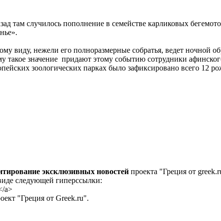
зад там случилось пополнение в семействе карликовых бегемото
нье».
угому виду, нежели его полноразмерные собратья, ведет ночной о
ому такое значение придают этому событию сотрудники афинског
опейских зоологических парках было зафиксировано всего 12 р
цитирование эксклюзивных новостей
проекта "Греция от greek.r
 виде следующей гиперссылки:
</a>
ект "Греция от Greek.ru".