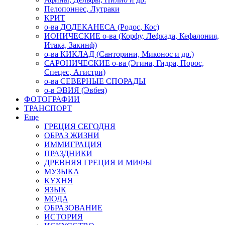
Пелопоннес, Лутраки
КРИТ
о-ва ДОДЕКАНЕСА (Родос, Кос)
ИОНИЧЕСКИЕ о-ва (Корфу, Лефкада, Кефалония,
Итака, Закинф)
о-ва КИКЛАД (Санторини, Миконос и др.)
САРОНИЧЕСКИЕ о-ва (Эгина, Гидра, Порос,
Спецес, Агистри)
о-ва СЕВЕРНЫЕ СПОРАДЫ
о-в ЭВИЯ (Эвбея)
ФОТОГРАФИИ
ТРАНСПОРТ
Еще
ГРЕЦИЯ СЕГОДНЯ
ОБРАЗ ЖИЗНИ
ИММИГРАЦИЯ
ПРАЗДНИКИ
ДРЕВНЯЯ ГРЕЦИЯ И МИФЫ
МУЗЫКА
КУХНЯ
ЯЗЫК
МОДА
ОБРАЗОВАНИЕ
ИСТОРИЯ