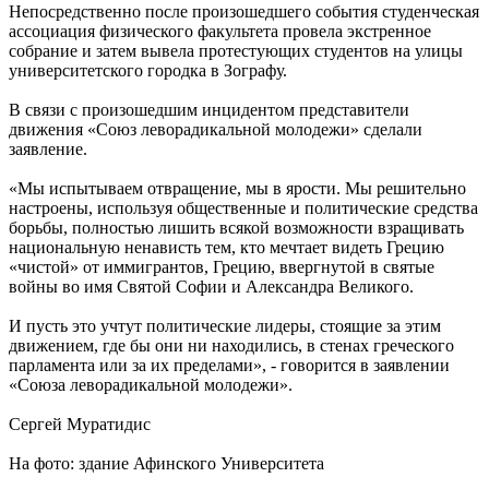
Непосредственно после произошедшего события студенческая
ассоциация физического факультета провела экстренное
собрание и затем вывела протестующих студентов на улицы
университетского городка в Зографу.
В связи с произошедшим инцидентом представители
движения «Союз леворадикальной молодежи» сделали
заявление.
«Мы испытываем отвращение, мы в ярости. Мы решительно
настроены, используя общественные и политические средства
борьбы, полностью лишить всякой возможности взращивать
национальную ненависть тем, кто мечтает видеть Грецию
«чистой» от иммигрантов, Грецию, ввергнутой в святые
войны во имя Святой Софии и Александра Великого.
И пусть это учтут политические лидеры, стоящие за этим
движением, где бы они ни находились, в стенах греческого
парламента или за их пределами», - говорится в заявлении
«Союза леворадикальной молодежи».
Сергей Муратидис
На фото: здание Афинского Университета