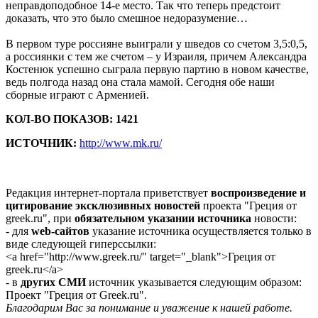
неправдоподобное 14-е место. Так что теперь предстоит
доказать, что это было смешное недоразумение…
В первом туре россияне выиграли у шведов со счетом 3,5:0,5,
а россиянки с тем же счетом – у Израиля, причем Александра
Костенюк успешно сыграла первую партию в новом качестве,
ведь полгода назад она стала мамой. Сегодня обе наши
сборные играют с Арменией.
КОЛ-ВО ПОКАЗОВ: 1421
ИСТОЧНИК:
http://www.mk.ru/
Редакция интернет-портала приветствует
воспроизведение и
цитирование эксклюзивных новостей
проекта "Греция от
greek.ru", при
обязательном указании источника
новости:
- для
web-сайтов
указание источника осуществляется только в
виде следующей гиперссылки:
<a href="http://www.greek.ru/" target="_blank">Греция от
greek.ru</a>
- в
других СМИ
источник указывается следующим образом:
Проект "Греция от Greek.ru".
Благодарим Вас за понимание и уважение к нашей работе.