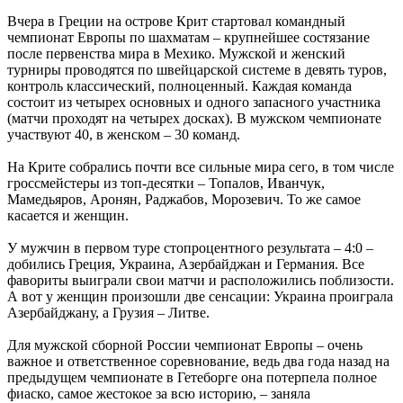
Вчера в Греции на острове Крит стартовал командный
чемпионат Европы по шахматам – крупнейшее состязание
после первенства мира в Мехико. Мужской и женский
турниры проводятся по швейцарской системе в девять туров,
контроль классический, полноценный. Каждая команда
состоит из четырех основных и одного запасного участника
(матчи проходят на четырех досках). В мужском чемпионате
участвуют 40, в женском – 30 команд.
На Крите собрались почти все сильные мира сего, в том числе
гроссмейстеры из топ-десятки – Топалов, Иванчук,
Мамедьяров, Аронян, Раджабов, Морозевич. То же самое
касается и женщин.
У мужчин в первом туре стопроцентного результата – 4:0 –
добились Греция, Украина, Азербайджан и Германия. Все
фавориты выиграли свои матчи и расположились поблизости.
А вот у женщин произошли две сенсации: Украина проиграла
Азербайджану, а Грузия – Литве.
Для мужской сборной России чемпионат Европы – очень
важное и ответственное соревнование, ведь два года назад на
предыдущем чемпионате в Гетеборге она потерпела полное
фиаско, самое жестокое за всю историю, – заняла