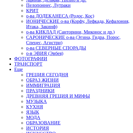
Пелопоннес, Лутраки
КРИТ
о-ва ДОДЕКАНЕСА (Родос, Кос)
ИОНИЧЕСКИЕ о-ва (Корфу, Лефкада, Кефалония,
Итака, Закинф)
о-ва КИКЛАД (Санторини, Миконос и др.)
САРОНИЧЕСКИЕ о-ва (Эгина, Гидра, Порос,
Спецес, Агистри)
о-ва СЕВЕРНЫЕ СПОРАДЫ
о-в ЭВИЯ (Эвбея)
ФОТОГРАФИИ
ТРАНСПОРТ
Еще
ГРЕЦИЯ СЕГОДНЯ
ОБРАЗ ЖИЗНИ
ИММИГРАЦИЯ
ПРАЗДНИКИ
ДРЕВНЯЯ ГРЕЦИЯ И МИФЫ
МУЗЫКА
КУХНЯ
ЯЗЫК
МОДА
ОБРАЗОВАНИЕ
ИСТОРИЯ