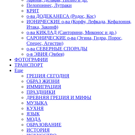
Пелопоннес, Лутраки
КРИТ
о-ва ДОДЕКАНЕСА (Родос, Кос)
ИОНИЧЕСКИЕ о-ва (Корфу, Лефкада, Кефалония,
Итака, Закинф)
о-ва КИКЛАД (Санторини, Миконос и др.)
САРОНИЧЕСКИЕ о-ва (Эгина, Гидра, Порос,
Спецес, Агистри)
о-ва СЕВЕРНЫЕ СПОРАДЫ
о-в ЭВИЯ (Эвбея)
ФОТОГРАФИИ
ТРАНСПОРТ
Еще
ГРЕЦИЯ СЕГОДНЯ
ОБРАЗ ЖИЗНИ
ИММИГРАЦИЯ
ПРАЗДНИКИ
ДРЕВНЯЯ ГРЕЦИЯ И МИФЫ
МУЗЫКА
КУХНЯ
ЯЗЫК
МОДА
ОБРАЗОВАНИЕ
ИСТОРИЯ