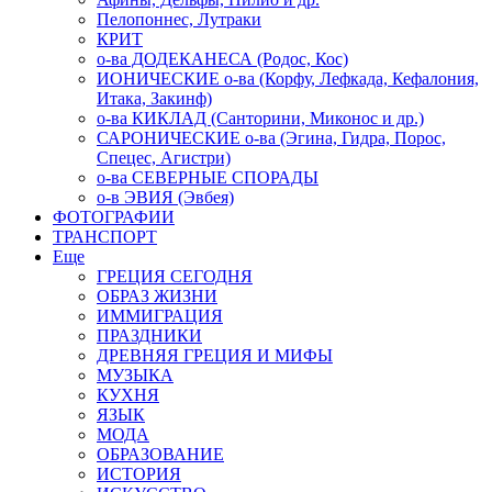
Пелопоннес, Лутраки
КРИТ
о-ва ДОДЕКАНЕСА (Родос, Кос)
ИОНИЧЕСКИЕ о-ва (Корфу, Лефкада, Кефалония,
Итака, Закинф)
о-ва КИКЛАД (Санторини, Миконос и др.)
САРОНИЧЕСКИЕ о-ва (Эгина, Гидра, Порос,
Спецес, Агистри)
о-ва СЕВЕРНЫЕ СПОРАДЫ
о-в ЭВИЯ (Эвбея)
ФОТОГРАФИИ
ТРАНСПОРТ
Еще
ГРЕЦИЯ СЕГОДНЯ
ОБРАЗ ЖИЗНИ
ИММИГРАЦИЯ
ПРАЗДНИКИ
ДРЕВНЯЯ ГРЕЦИЯ И МИФЫ
МУЗЫКА
КУХНЯ
ЯЗЫК
МОДА
ОБРАЗОВАНИЕ
ИСТОРИЯ