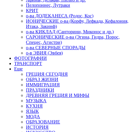
Пелопоннес, Лутраки
КРИТ
о-ва ДОДЕКАНЕСА (Родос, Кос)
ИОНИЧЕСКИЕ о-ва (Корфу, Лефкада, Кефалония,
Итака, Закинф)
о-ва КИКЛАД (Санторини, Миконос и др.)
САРОНИЧЕСКИЕ о-ва (Эгина, Гидра, Порос,
Спецес, Агистри)
о-ва СЕВЕРНЫЕ СПОРАДЫ
о-в ЭВИЯ (Эвбея)
ФОТОГРАФИИ
ТРАНСПОРТ
Еще
ГРЕЦИЯ СЕГОДНЯ
ОБРАЗ ЖИЗНИ
ИММИГРАЦИЯ
ПРАЗДНИКИ
ДРЕВНЯЯ ГРЕЦИЯ И МИФЫ
МУЗЫКА
КУХНЯ
ЯЗЫК
МОДА
ОБРАЗОВАНИЕ
ИСТОРИЯ