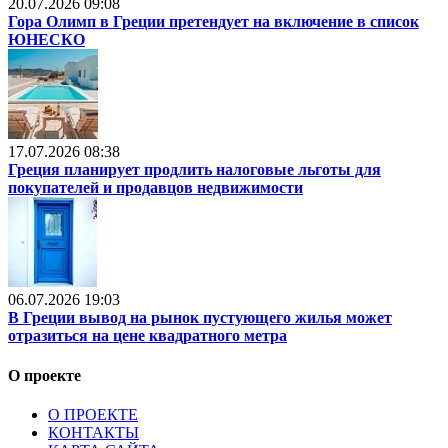
20.07.2026 09:08
Гора Олимп в Греции претендует на включение в список
ЮНЕСКО
17.07.2026 08:38
Греция планирует продлить налоговые льготы для
покупателей и продавцов недвижимости
06.07.2026 19:03
В Греции вывод на рынок пустующего жилья может
отразиться на цене квадратного метра
О проекте
О ПРОЕКТЕ
КОНТАКТЫ