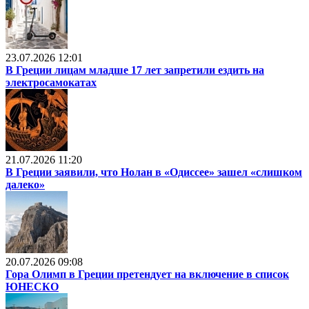
23.07.2026 12:01
В Греции лицам младше 17 лет запретили ездить на
электросамокатах
21.07.2026 11:20
В Греции заявили, что Нолан в «Одиссее» зашел «слишком
далеко»
20.07.2026 09:08
Гора Олимп в Греции претендует на включение в список
ЮНЕСКО