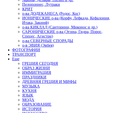
Пелопоннес, Лутраки
КРИТ
о-ва ДОДЕКАНЕСА (Родос, Кос)
ИОНИЧЕСКИЕ о-ва (Корфу, Лефкада, Кефалония,
Итака, Закинф)
о-ва КИКЛАД (Санторини, Миконос и др.)
САРОНИЧЕСКИЕ о-ва (Эгина, Гидра, Порос,
Спецес, Агистри)
о-ва СЕВЕРНЫЕ СПОРАДЫ
о-в ЭВИЯ (Эвбея)
ФОТОГРАФИИ
ТРАНСПОРТ
Еще
ГРЕЦИЯ СЕГОДНЯ
ОБРАЗ ЖИЗНИ
ИММИГРАЦИЯ
ПРАЗДНИКИ
ДРЕВНЯЯ ГРЕЦИЯ И МИФЫ
МУЗЫКА
КУХНЯ
ЯЗЫК
МОДА
ОБРАЗОВАНИЕ
ИСТОРИЯ