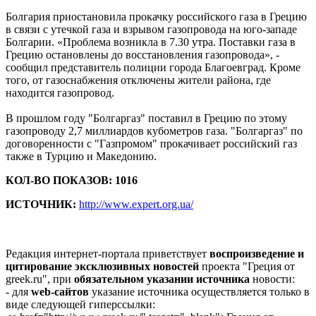
Болгария приостановила прокачку российского газа в Грецию
в связи с утечкой газа и взрывом газопровода на юго-западе
Болгарии. «Проблема возникла в 7.30 утра. Поставки газа в
Грецию остановлены до восстановления газопровода», -
сообщил представитель полиции города Благоевград. Кроме
того, от газоснабжения отключены жители района, где
находится газопровод.
В прошлом году "Болгаргаз" поставил в Грецию по этому
газопроводу 2,7 миллиардов кубометров газа. "Болгаргаз" по
договоренности с "Газпромом" прокачивает российский газ
также в Турцию и Македонию.
КОЛ-ВО ПОКАЗОВ: 1016
ИСТОЧНИК:
http://www.expert.org.ua/
Редакция интернет-портала приветствует
воспроизведение и
цитирование эксклюзивных новостей
проекта "Греция от
greek.ru", при
обязательном указании источника
новости:
- для
web-сайтов
указание источника осуществляется только в
виде следующей гиперссылки: