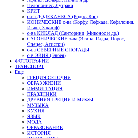
Пелопоннес, Лутраки
КРИТ
о-ва ДОДЕКАНЕСА (Родос, Кос)
ИОНИЧЕСКИЕ о-ва (Корфу, Лефкада, Кефалония,
Итака, Закинф)
о-ва КИКЛАД (Санторини, Миконос и др.)
САРОНИЧЕСКИЕ о-ва (Эгина, Гидра, Порос,
Спецес, Агистри)
о-ва СЕВЕРНЫЕ СПОРАДЫ
о-в ЭВИЯ (Эвбея)
ФОТОГРАФИИ
ТРАНСПОРТ
Еще
ГРЕЦИЯ СЕГОДНЯ
ОБРАЗ ЖИЗНИ
ИММИГРАЦИЯ
ПРАЗДНИКИ
ДРЕВНЯЯ ГРЕЦИЯ И МИФЫ
МУЗЫКА
КУХНЯ
ЯЗЫК
МОДА
ОБРАЗОВАНИЕ
ИСТОРИЯ