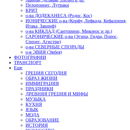
Пелопоннес, Лутраки
КРИТ
о-ва ДОДЕКАНЕСА (Родос, Кос)
ИОНИЧЕСКИЕ о-ва (Корфу, Лефкада, Кефалония,
Итака, Закинф)
о-ва КИКЛАД (Санторини, Миконос и др.)
САРОНИЧЕСКИЕ о-ва (Эгина, Гидра, Порос,
Спецес, Агистри)
о-ва СЕВЕРНЫЕ СПОРАДЫ
о-в ЭВИЯ (Эвбея)
ФОТОГРАФИИ
ТРАНСПОРТ
Еще
ГРЕЦИЯ СЕГОДНЯ
ОБРАЗ ЖИЗНИ
ИММИГРАЦИЯ
ПРАЗДНИКИ
ДРЕВНЯЯ ГРЕЦИЯ И МИФЫ
МУЗЫКА
КУХНЯ
ЯЗЫК
МОДА
ОБРАЗОВАНИЕ
ИСТОРИЯ