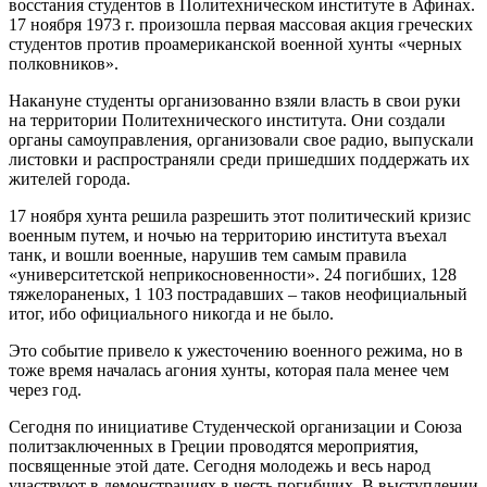
восстания студентов в Политехническом институте в Афинах.
17 ноября 1973 г. произошла первая массовая акция греческих
студентов против проамериканской военной хунты «черных
полковников».
Накануне студенты организованно взяли власть в свои руки
на территории Политехнического института. Они создали
органы самоуправления, организовали свое радио, выпускали
листовки и распространяли среди пришедших поддержать их
жителей города.
17 ноября хунта решила разрешить этот политический кризис
военным путем, и ночью на территорию института въехал
танк, и вошли военные, нарушив тем самым правила
«университетской неприкосновенности». 24 погибших, 128
тяжелораненых, 1 103 пострадавших – таков неофициальный
итог, ибо официального никогда и не было.
Это событие привело к ужесточению военного режима, но в
тоже время началась агония хунты, которая пала менее чем
через год.
Сегодня по инициативе Студенческой организации и Союза
политзаключенных в Греции проводятся мероприятия,
посвященные этой дате. Сегодня молодежь и весь народ
участвуют в демонстрациях в честь погибших. В выступлении